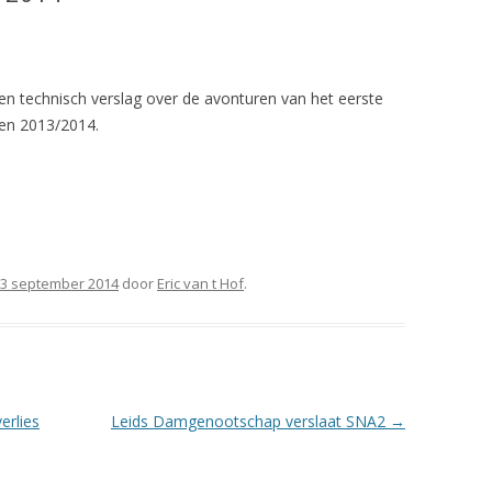
 een technisch verslag over de avonturen van het eerste
oen 2013/2014.
3 september 2014
door
Eric van t Hof
.
erlies
Leids Damgenootschap verslaat SNA2
→