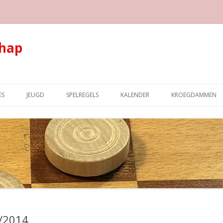
hap
Spring naar de inhoud
ES
JEUGD
SPELREGELS
KALENDER
KROEGDAMMEN
3/2014