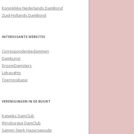
Koninklijke Nederlands DamBond
Zuid-Hollands DamBond
INTERESSANTE WEBSITES
Correspondentiedammen
Damkunst
DroomDamsters
Lidraughts
Toernooibase
VERENIGINGEN IN DE BUURT
Katwijks DamClub
Rijnsburgse DamClub
Samen Sterk Hazerswoude