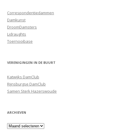
Correspondentiedammen
Damkunst
DroomDamsters
Lidraughts
Toernooibase
VERENIGINGEN IN DE BUURT
Katwijks DamClub
Rijnsburgse DamClub
Samen Sterk Hazerswoude
ARCHIEVEN
Archieven