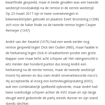
kwartfinale gespeeld, maar in beide gevallen was een tweede
wedstrijd noodzakelijk na de remise in de eerste wedstrijd.
Op 23 maart 2017 zijn er twee overwinningen in
bekerwedstrijden geboekt en plaatste Evert Bronstring (1298)
zich voor de halve finale na de tweede remise tegen Casper
Remeijer (1347).
André van der Kwartel (1075) had een week eerder nog
remise gespeeld tegen Dick den Ouden (980), maar haalde in
de herkansing tegen Dick in straalverloren positie een grote
klapper over maar liefst acht schijven uit! Het ratingverschil is
iets minder dan honderd punten dus kreeg André een
herkansing na de eerste remise, maar de tweede wedstrijd
moest hij winnen en dus nam André onverantwoorde risico’s.
Hij accepteerde al vroeg een kortevleugelopsluiting (KVO),
wat een combinatierijk spelbeeld opleverde, maar André had
twee overbodige schijven achter de KVO staan en zijn lange
vleugel werd gedurende de partij steeds dunner en zijn stand
steeds slechter.