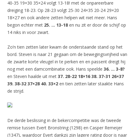
40-35 19×30 35×24 volgt 13-18! met de onpareerbare
dreiging 18-23. Op 28-23 volgt 25-30 24×35 20-24 29×20
18×27 en ook andere zetten helpen wit niet meer. Hans
begon echter met
25. … 13-18
en nu zit er door de schijf op
14 niks in voor zwart.
Zo’n tien zetten later kwam de onderstaande stand op het
bord. Steven is naar 21 gegaan om de bewegingsvrijheid van
de zwarte korte vleugel in te perken en en passent dreigt hij
nog met een damcombinatie ook. Hans speelde
36. … 3-8?
en Steven haalde uit met
37. 28-22 18×16 38. 37-31 26×37
39. 38-32 37×28 40. 33×2
en tien zetten later staakte Hans
de strijd.
De derde beslissing in de bekercompetitie was de tweede
remise tussen Evert Bronstring (1298) en Casper Remeijer
(1347), waardoor Evert dankzij zijn lagere rating door is naar