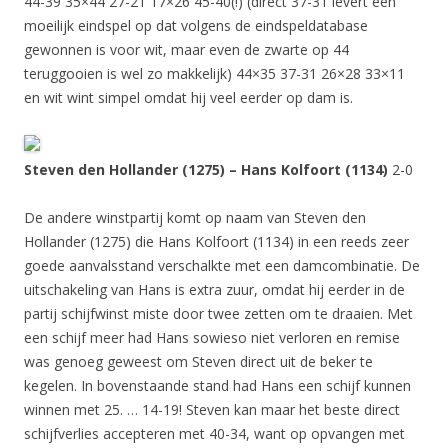
44-39 35×44 27-21 17×26 45-40(!) (direct 37-31 levert een
moeilijk eindspel op dat volgens de eindspeldatabase
gewonnen is voor wit, maar even de zwarte op 44
teruggooien is wel zo makkelijk) 44×35 37-31 26×28 33×11
en wit wint simpel omdat hij veel eerder op dam is.
Steven den Hollander (1275) – Hans Kolfoort (1134)
2-0
De andere winstpartij komt op naam van Steven den
Hollander (1275) die Hans Kolfoort (1134) in een reeds zeer
goede aanvalsstand verschalkte met een damcombinatie. De
uitschakeling van Hans is extra zuur, omdat hij eerder in de
partij schijfwinst miste door twee zetten om te draaien. Met
een schijf meer had Hans sowieso niet verloren en remise
was genoeg geweest om Steven direct uit de beker te
kegelen. In bovenstaande stand had Hans een schijf kunnen
winnen met 25. … 14-19! Steven kan maar het beste direct
schijfverlies accepteren met 40-34, want op opvangen met