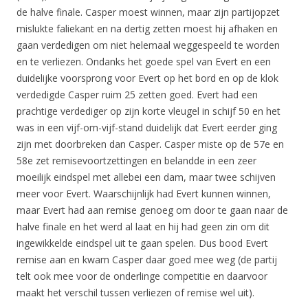
de halve finale. Casper moest winnen, maar zijn partijopzet
mislukte faliekant en na dertig zetten moest hij afhaken en
gaan verdedigen om niet helemaal weggespeeld te worden
en te verliezen. Ondanks het goede spel van Evert en een
duidelijke voorsprong voor Evert op het bord en op de klok
verdedigde Casper ruim 25 zetten goed. Evert had een
prachtige verdediger op zijn korte vleugel in schijf 50 en het
was in een vijf-om-vijf-stand duidelijk dat Evert eerder ging
zijn met doorbreken dan Casper. Casper miste op de 57e en
58e zet remisevoortzettingen en belandde in een zeer
moeilijk eindspel met allebei een dam, maar twee schijven
meer voor Evert. Waarschijnlijk had Evert kunnen winnen,
maar Evert had aan remise genoeg om door te gaan naar de
halve finale en het werd al laat en hij had geen zin om dit
ingewikkelde eindspel uit te gaan spelen. Dus bood Evert
remise aan en kwam Casper daar goed mee weg (de partij
telt ook mee voor de onderlinge competitie en daarvoor
maakt het verschil tussen verliezen of remise wel uit).