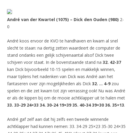
André van der Kwartel (1075) – Dick den Ouden (980)
2-
0
André koos ervoor de KVO te handhaven en kwam al snel
slecht te staan: na dertig zetten waardeert de computer de
stand ondanks een gelijk schijvenaantal alsof Dick twee
schijven voor staat. In de bovenstaande stand na
32. 42-37
kan Dick bijvoorbeeld 10-15 spelen en makkelijk winnen,
maar tijdens het nadenken van Dick was André aan het
fantaseren over zijn mogelijkheden als Dick
32. … 4-9
zou
spelen en die zet kwam tot zijn verrassing ook! Nu was André
er als de kippen bij om de mooie achtklapper uit te halen met
33. 33-29 24×33 34. 30-24 19×39 35. 40-34 39×30 36. 35×13
.
André gaf zelf aan dat hij zelfs een tweede winnende
achtklapper had kunnen nemen: 33. 34-29 25×23 35-30 24×35