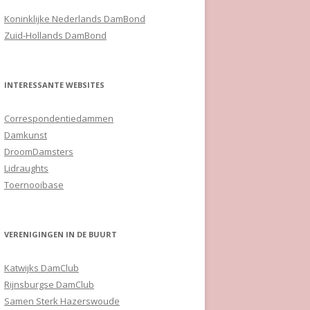
Koninklijke Nederlands DamBond
Zuid-Hollands DamBond
INTERESSANTE WEBSITES
Correspondentiedammen
Damkunst
DroomDamsters
Lidraughts
Toernooibase
VERENIGINGEN IN DE BUURT
Katwijks DamClub
Rijnsburgse DamClub
Samen Sterk Hazerswoude