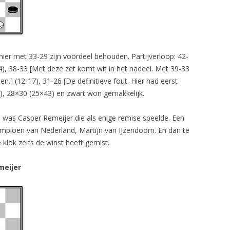
hier met 33-29 zijn voordeel behouden. Partijverloop: 42-
24), 38-33 [Met deze zet komt wit in het nadeel. Met 39-33
n.] (12-17), 31-26 [De definitieve fout. Hier had eerst
), 28×30 (25×43) en zwart won gemakkelijk.
 was Casper Remeijer die als enige remise speelde. Een
mpioen van Nederland, Martijn van IJzendoorn. En dan te
klok zelfs de winst heeft gemist.
meijer