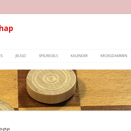
hap
Spring naar de inhoud
ES
JEUGD
SPELREGELS
KALENDER
KROEGDAMMEN
zege