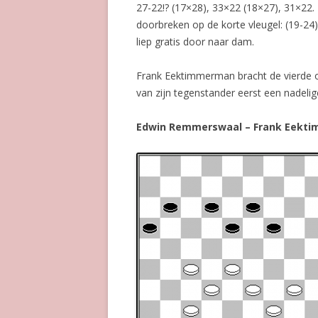
27-22!? (17×28), 33×22 (18×27), 31×22. Z
doorbreken op de korte vleugel: (19-24)
liep gratis door naar dam.
Frank Eektimmerman bracht de vierde 
van zijn tegenstander eerst een nadelig
Edwin Remmerswaal – Frank Eekt