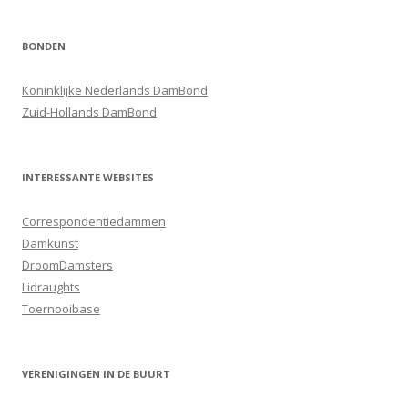
BONDEN
Koninklijke Nederlands DamBond
Zuid-Hollands DamBond
INTERESSANTE WEBSITES
Correspondentiedammen
Damkunst
DroomDamsters
Lidraughts
Toernooibase
VERENIGINGEN IN DE BUURT