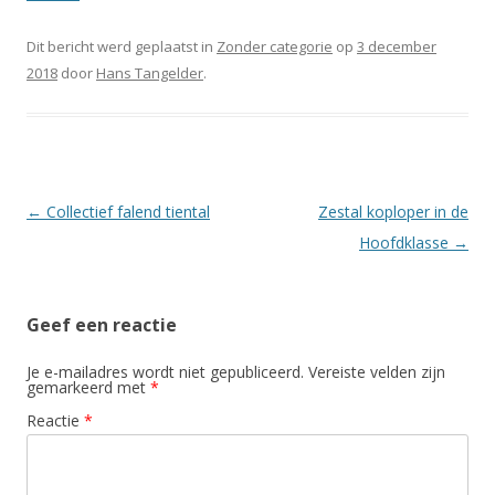
Dit bericht werd geplaatst in
Zonder categorie
op
3 december
2018
door
Hans Tangelder
.
Berichtnavigatie
←
Collectief falend tiental
Zestal koploper in de
Hoofdklasse
→
Geef een reactie
Je e-mailadres wordt niet gepubliceerd.
Vereiste velden zijn
gemarkeerd met
*
Reactie
*