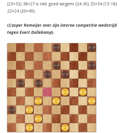
(23×32) 38×27 is niet goed wegens (24-30) 25×34 (13-18)
22×24 (20×49).
(
Casper Remeijer over zijn interne competitie wedstrijd
tegen Evert Dollekamp
)