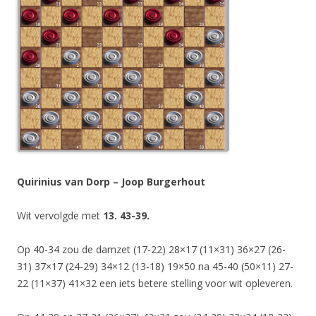
Quirinius van Dorp – Joop Burgerhout
Wit vervolgde met
13. 43-39.
Op 40-34 zou de damzet (17-22) 28×17 (11×31) 36×27 (26-
31) 37×17 (24-29) 34×12 (13-18) 19×50 na 45-40 (50×11) 27-
22 (11×37) 41×32 een iets betere stelling voor wit opleveren.