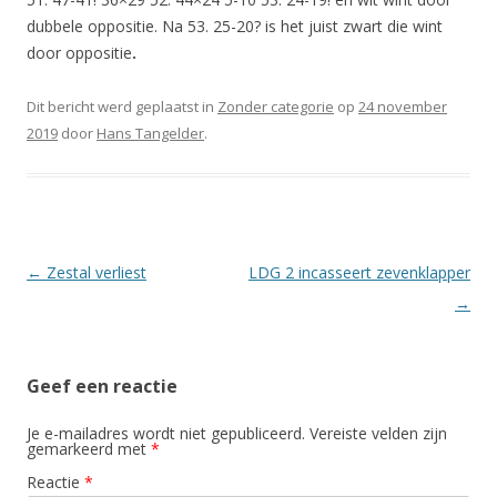
dubbele oppositie. Na 53. 25-20? is het juist zwart die wint
door oppositie
.
Dit bericht werd geplaatst in
Zonder categorie
op
24 november
2019
door
Hans Tangelder
.
Berichtnavigatie
←
Zestal verliest
LDG 2 incasseert zevenklapper
→
Geef een reactie
Je e-mailadres wordt niet gepubliceerd.
Vereiste velden zijn
gemarkeerd met
*
Reactie
*