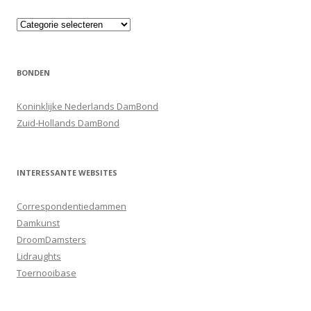
Categorieën
BONDEN
Koninklijke Nederlands DamBond
Zuid-Hollands DamBond
INTERESSANTE WEBSITES
Correspondentiedammen
Damkunst
DroomDamsters
Lidraughts
Toernooibase