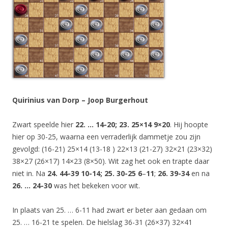
Quirinius van Dorp – Joop Burgerhout
Zwart speelde hier
22. … 14-20; 23. 25×14 9×20
. Hij hoopte
hier op 30-25, waarna een verraderlijk dammetje zou zijn
gevolgd: (16-21) 25×14 (13-18 ) 22×13 (21-27) 32×21 (23×32)
38×27 (26×17) 14×23 (8×50). Wit zag het ook en trapte daar
niet in. Na
24. 44-39 10-14; 25. 30-25 6
–
11
;
26. 39-34
en na
26. … 24-30
was het bekeken voor wit.
In plaats van 25. … 6-11 had zwart er beter aan gedaan om
25. … 16-21 te spelen. De hielslag 36-31 (26×37) 32×41