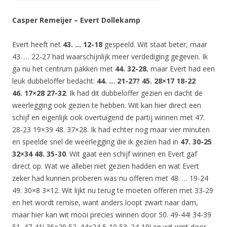
Casper Remeijer – Evert Dollekamp
Evert heeft net
43. … 12-18
gespeeld. Wit staat beter, maar
43. … 22-27 had waarschijnlijk meer verdediging gegeven. Ik
ga nu het centrum pakken met
44. 32-28
, maar Evert had een
leuk dubbeloffer bedacht:
44. … 21-27? 45. 28×17 18-22
46. 17×28 27-32
. Ik had dit dubbeloffer gezien en dacht de
weerlegging ook gezien te hebben. Wit kan hier direct een
schijf en eigenlijk ook overtuigend de partij winnen met 47.
28-23 19×39 48. 37×28. Ik had echter nog maar vier minuten
en speelde snel de weerlegging die ik gezien had in
47. 30-25
32×34 48. 35-30
. Wit gaat een schijf winnen en Evert gaf
direct op. Wat we allebei niet gezien hadden en wat Evert
zeker had kunnen proberen was nu offeren met 48. … 19-24
49. 30×8 3×12. Wit lijkt nu terug te moeten offeren met 33-29
en het wordt remise, want anders loopt zwart naar dam,
maar hier kan wit mooi precies winnen door 50. 49-44! 34-39
51. 47-41! 36×29 52. 44×24 5-10 53. 24-19! en wit wint door