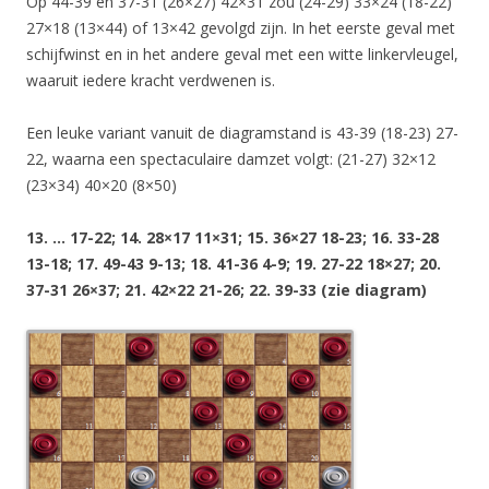
Op 44-39 en 37-31 (26×27) 42×31 zou (24-29) 33×24 (18-22)
27×18 (13×44) of 13×42 gevolgd zijn. In het eerste geval met
schijfwinst en in het andere geval met een witte linkervleugel,
waaruit iedere kracht verdwenen is.
Een leuke variant vanuit de diagramstand is 43-39 (18-23) 27-
22, waarna een spectaculaire damzet volgt: (21-27) 32×12
(23×34) 40×20 (8×50)
13. … 17-22; 14. 28×17 11×31; 15. 36×27 18-23; 16. 33-28
13-18; 17. 49-43 9-13; 18. 41-36 4-9; 19. 27-22 18×27; 20.
37-31 26×37; 21. 42×22 21-26; 22. 39-33 (zie diagram)