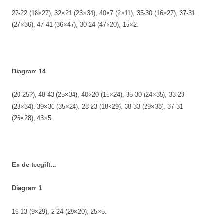
27-22 (18×27), 32×21 (23×34), 40×7 (2×11), 35-30 (16×27), 37-31
(27×36), 47-41 (36×47), 30-24 (47×20), 15×2.
Diagram 14
(20-25?), 48-43 (25×34), 40×20 (15×24), 35-30 (24×35), 33-29
(23×34), 39×30 (35×24), 28-23 (18×29), 38-33 (29×38), 37-31
(26×28), 43×5.
En de toegift…
Diagram 1
19-13 (9×29), 2-24 (29×20), 25×5.