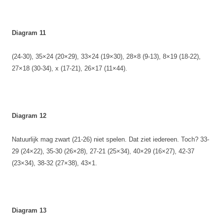
Diagram 11
(24-30), 35×24 (20×29), 33×24 (19×30), 28×8 (9-13), 8×19 (18-22),
27×18 (30-34), x (17-21), 26×17 (11×44).
Diagram 12
Natuurlijk mag zwart (21-26) niet spelen. Dat ziet iedereen. Toch? 33-
29 (24×22), 35-30 (26×28), 27-21 (25×34), 40×29 (16×27), 42-37
(23×34), 38-32 (27×38), 43×1.
Diagram 13