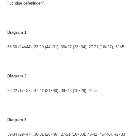
“luchtige oefeningen”.
Diagram 1
35-30 (24×44), 33-29 (44×31), 36×27 (23×34), 27-21 (16×27), 32×5.
Diagram 2
28-22 (17×37), 47-41 (21×43), 39×48 (19×28), 41×5.
Diagram 3
39-34 (29×47), 36-31 (26×46), 27-21 (16×38), 48-42 (46×40), 42×33