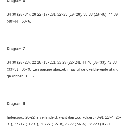
Diagram 6
34-30 (25×34), 28-22 (17×28), 32×23 (19×28), 38-33 (28×48), 44-39
(48×44), 50×6.
Diagram 7
34-30 (25×23), 22-18 (13×22), 33-29 (22×24), 44-40 (35×33), 42-38
(33×31), 36×9. Een aardige slagzet, maar of de overblijvende stand
gewonnen is….?
Diagram 8
Inderdaad. 28-22 is verhinderd, want dan zou volgen: (3-9), 22×4 (26-
31), 37×17 (11×31), 36×27 (12-18), 4×22 (24-29), 34×23 (16-21),