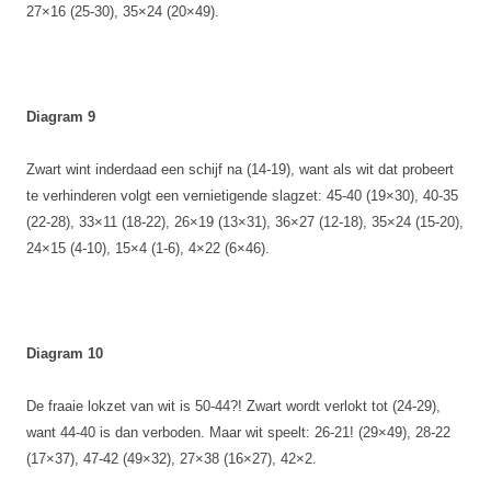
27×16 (25-30), 35×24 (20×49).
Diagram 9
Zwart wint inderdaad een schijf na (14-19), want als wit dat probeert
te verhinderen volgt een vernietigende slagzet: 45-40 (19×30), 40-35
(22-28), 33×11 (18-22), 26×19 (13×31), 36×27 (12-18), 35×24 (15-20),
24×15 (4-10), 15×4 (1-6), 4×22 (6×46).
Diagram 10
De fraaie lokzet van wit is 50-44?! Zwart wordt verlokt tot (24-29),
want 44-40 is dan verboden. Maar wit speelt: 26-21! (29×49), 28-22
(17×37), 47-42 (49×32), 27×38 (16×27), 42×2.