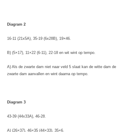
Diagram 2
16-11 (21x5A), 35-19 (6x28B), 19×46.
B) (5×17), 11×22 (6-11), 22-18 en wit wint op tempo.
A) Als de zwarte dam niet naar veld 5 slaat kan de witte dam de
zwarte dam aanvallen en wint daarna op tempo.
Diagram 3
43-39 (44x33A), 46-28.
A) (26×37), 46×35 (44×33), 35×6.