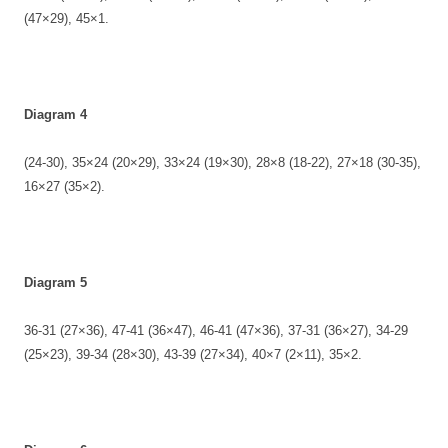
(47×29), 45×1.
Diagram 4
(24-30), 35×24 (20×29), 33×24 (19×30), 28×8 (18-22), 27×18 (30-35),
16×27 (35×2).
Diagram 5
36-31 (27×36), 47-41 (36×47), 46-41 (47×36), 37-31 (36×27), 34-29
(25×23), 39-34 (28×30), 43-39 (27×34), 40×7 (2×11), 35×2.