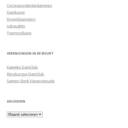
Correspondentiedammen
Damkunst
DroomDamsters
Lidraughts
Toernooibase
VERENIGINGEN IN DE BUURT
Katwijks DamClub
Rijnsburgse DamClub
Samen Sterk Hazerswoude
ARCHIEVEN
Archieven