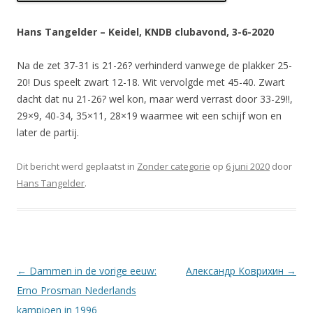
Hans Tangelder – Keidel, KNDB clubavond, 3-6-2020
Na de zet 37-31 is 21-26? verhinderd vanwege de plakker 25-
20! Dus speelt zwart 12-18. Wit vervolgde met 45-40. Zwart
dacht dat nu 21-26? wel kon, maar werd verrast door 33-29!!,
29×9, 40-34, 35×11, 28×19 waarmee wit een schijf won en
later de partij.
Dit bericht werd geplaatst in
Zonder categorie
op
6 juni 2020
door
Hans Tangelder
.
Berichtnavigatie
←
Dammen in de vorige eeuw:
Александр Коврихин
→
Erno Prosman Nederlands
kampioen in 1996