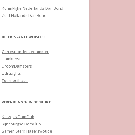
Koninklijke Nederlands DamBond
Zuid-Hollands DamBond
INTERESSANTE WEBSITES
Correspondentiedammen
Damkunst
DroomDamsters
Lidraughts
Toernooibase
VERENIGINGEN IN DE BUURT
Katwijks DamClub
Rijnsburgse DamClub
Samen Sterk Hazerswoude