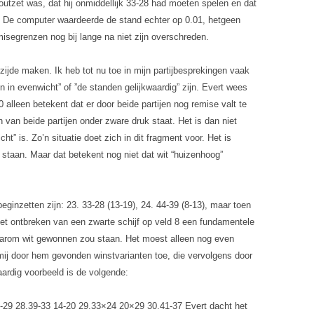
utzet was, dat hij onmiddellijk 33-28 had moeten spelen en dat
 De computer waardeerde de stand echter op 0.01, hetgeen
misegrenzen nog bij lange na niet zijn overschreden.
rzijde maken. Ik heb tot nu toe in mijn partijbesprekingen vaak
en in evenwicht” of ”de standen gelijkwaardig” zijn. Evert wees
 alleen betekent dat er door beide partijen nog remise valt te
 van beide partijen onder zware druk staat. Het is dan niet
ht” is. Zo’n situatie doet zich in dit fragment voor. Het is
 staan. Maar dat betekent nog niet dat wit “huizenhoog”
ginzetten zijn: 23. 33-28 (13-19), 24. 44-39 (8-13), maar toen
et ontbreken van een zwarte schijf op veld 8 een fundamentele
daarom wit gewonnen zou staan. Het moest alleen nog even
ij door hem gevonden winstvarianten toe, die vervolgens door
ardig voorbeeld is de volgende:
-29
28.39-33 14-20 29.33×24 20×29
30.41-37 Evert dacht het