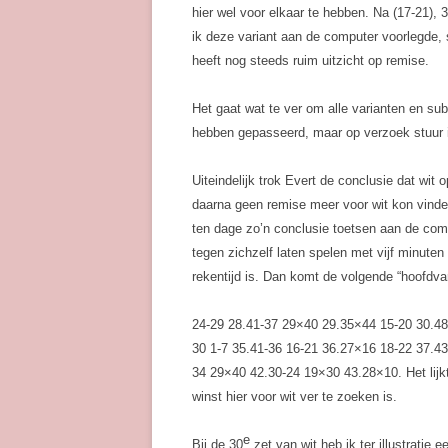
hier wel voor elkaar te hebben. Na (17-21),
ik deze variant aan de computer voorlegde, s
heeft nog steeds ruim uitzicht op remise.
Het gaat wat te ver om alle varianten en sub
hebben gepasseerd, maar op verzoek stuur i
Uiteindelijk trok Evert de conclusie dat wit 
daarna geen remise meer voor wit kon vinden
ten dage zo’n conclusie toetsen aan de com
tegen zichzelf laten spelen met vijf minuten
rekentijd is. Dan komt de volgende “hoofdvar
24-29 28.41-37 29×40 29.35×44 15-20 30.4
30 1-7 35.41-36 16-21 36.27×16 18-22 37.4
34 29×40 42.30-24 19×30 43.28×10. Het lijkt 
winst hier voor wit ver te zoeken is.
e
Bij de 30
zet van wit heb ik ter illustratie 