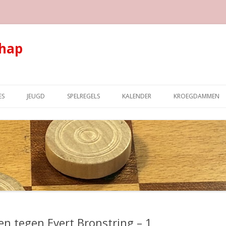
hap
Spring naar de inhoud
ES
JEUGD
SPELREGELS
KALENDER
KROEGDAMMEN
jen tegen Evert Bronstring – 1