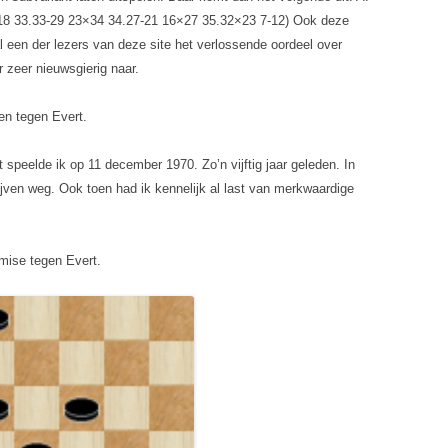
-18 33.33-29 23×34 34.27-21 16×27 35.32×23 7-12) Ook deze
al een der lezers van deze site het verlossende oordeel over
r zeer nieuwsgierig naar.
jen tegen Evert.
t speelde ik op 11 december 1970. Zo’n vijftig jaar geleden. In
ijven weg. Ook toen had ik kennelijk al last van merkwaardige
emise tegen Evert.