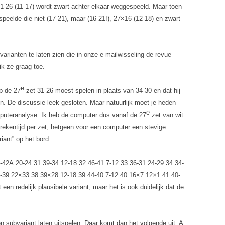
 31-26 (11-17) wordt zwart achter elkaar weggespeeld. Maar toen
peelde die niet (17-21), maar (16-21!), 27×16 (12-18) en zwart
varianten te laten zien die in onze e-mailwisseling de revue
k ze graag toe.
e
op de 27
zet 31-26 moest spelen in plaats van 34-30 en dat hij
. De discussie leek gesloten. Maar natuurlijk moet je heden
e
puteranalyse. Ik heb de computer dus vanaf de 27
zet van wit
 rekentijd per zet, hetgeen voor een computer een stevige
iant” op het bord:
8-42A
20-24 31.39-34 12-18 32.46-41 7-12 33.36-31 24-29 34.34-
3-39 22×33 38.39×28 12-18 39.44-40 7-12 40.16×7 12×1 41.40-
een redelijk plausibele variant, maar het is ook duidelijk dat de
een subvariant laten uitspelen. Daar komt dan het volgende uit:
A: