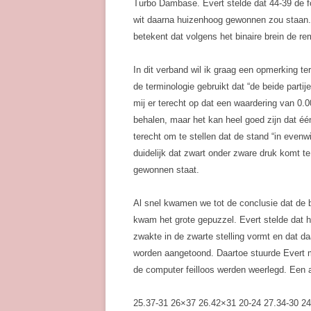
Turbo Dambase. Evert stelde dat 44-39 de fo
wit daarna huizenhoog gewonnen zou staan.
betekent dat volgens het binaire brein de re
In dit verband wil ik graag een opmerking te
de terminologie gebruikt dat “de beide partij
mij er terecht op dat een waardering van 0.00
behalen, maar het kan heel goed zijn dat één
terecht om te stellen dat de stand “in evenwic
duidelijk dat zwart onder zware druk komt te
gewonnen staat.
Al snel kwamen we tot de conclusie dat de be
kwam het grote gepuzzel. Evert stelde dat h
zwakte in de zwarte stelling vormt en dat 
worden aangetoond. Daartoe stuurde Evert m
de computer feilloos werden weerlegd. Een a
25.37-31 26×37 26.42×31
20-24
27.34-30 24