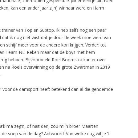
nationale) toernooien gespeeld. Ik pik er eentje uit, toen
oeken, kan een ander jaar zijn) winnaar werd en Harm
k trainer van Top en Subtop. Ik heb zelfs nog een paar
ijd dat ik nog niet wist dat je door de week moe werd van
en schijf meer voor de andere kon krijgen. Verder: tot
 van Team-NL. Reken maar dat de boys met hem
je rug hebben. Bijvoorbeeld Roel Boomstra kan er over
en na Roels overwinning op de grote Zwartman in 2019
.
er voor de damsport heeft betekend dan al die genoemde
za’k ma zeg’n, of nait den, zou mijn broer Maarten
is de soep van de dag? Antwoord: Van welke dag wil je ’t