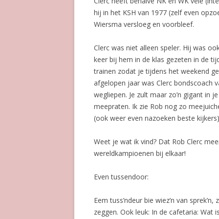
Clerc heeft behalve NK en WK vele (inter
hij in het KSH van 1977 (zelf even opz
Wiersma versloeg en voorbleef.
Clerc was niet alleen speler. Hij was oo
keer bij hem in de klas gezeten in de t
trainen zodat je tijdens het weekend ge
afgelopen jaar was Clerc bondscoach
wegliepen. Je zult maar zo’n gigant in 
meepraten. Ik zie Rob nog zo meejuich
(ook weer even nazoeken beste kijkers)
Weet je wat ik vind? Dat Rob Clerc me
wereldkampioenen bij elkaar!
Even tussendoor:
Eem tuss’ndeur bie wiez’n van sprek’n, 
zeggen. Ook leuk: In de cafetaria: Wat 