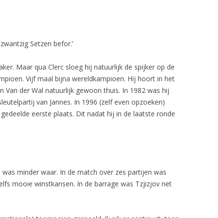
zwantzig Setzen befor.’
ker. Maar qua Clerc sloeg hij natuurlijk de spijker op de
pioen. Vijf maal bijna wereldkampioen. Hij hoort in het
n Van der Wal natuurlijk gewoon thuis. In 1982 was hij
 sleutelpartij van Jannes. In 1996 (zelf even opzoeken)
gedeelde eerste plaats. Dit nadat hij in de laatste ronde
ts was minder waar. In de match over zes partijen was
elfs mooie winstkansen. In de barrage was Tzjizjov net