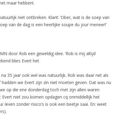
 het maar hebben!.
uurlijk niet ontbreken. Klant: ‘Ober, wat is de soep van
 soep van de dag is een heerlijke soupe du jour meneer!’
GMN door Rob een geweldig idee. ‘Rob is mij altijd
kend blies Evert het
het na 35 jaar ook wel was natuurlijk. Rob was daar net als
af hadden we Evert zijn zin niet moeten geven. Dat was nu
we op die ene donderdag toch met zijn allen waren
t Evert niet zou komen opdagen cq onmiddellijk het
: leven zonder risico’s is ook een beetje saai. En: weet
rs).