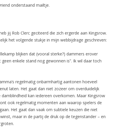
vriend onderstaand mailtje.
heb jij Rob Clerc geciteerd die zich ergerde aan Kingsrow.
elijk het volgende stukje in mijn webbijdrage geschreven:
ollekamp blijken dat (vooral sterke?) dammers erover
 geen enkele stand nog gewonnen is”. Ik wil daar toch
gramma’s regelmatig onbarmhartig aantonen hoeveel
t laten. Het gaat dan niet zozeer om overduidelijk
se damblindheid kan iedereen overkomen. Maar Kingsrow
toont ook regelmatig momenten aan waarop spelers de
 gaan. Het gaat dan vaak om subtiele keuzen die niet
 winst, maar in de partij de druk op de tegenstander – en
rgroten.