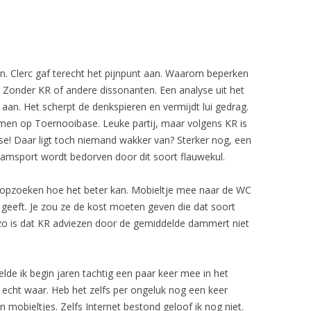
en. Clerc gaf terecht het pijnpunt aan. Waarom beperken
. Zonder KR of andere dissonanten. Een analyse uit het
 aan. Het scherpt de denkspieren en vermijdt lui gedrag.
omen op Toernooibase. Leuke partij, maar volgens KR is
ise! Daar ligt toch niemand wakker van? Sterker nog, een
 damsport wordt bedorven door dit soort flauwekul.
rd opzoeken hoe het beter kan. Mobieltje mee naar de WC
geeft. Je zou ze de kost moeten geven die dat soort
 zo is dat KR adviezen door de gemiddelde dammert niet
lde ik begin jaren tachtig een paar keer mee in het
echt waar. Heb het zelfs per ongeluk nog een keer
obieltjes. Zelfs Internet bestond geloof ik nog niet.