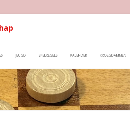
hap
Spring naar de inhoud
ES
JEUGD
SPELREGELS
KALENDER
KROEGDAMMEN