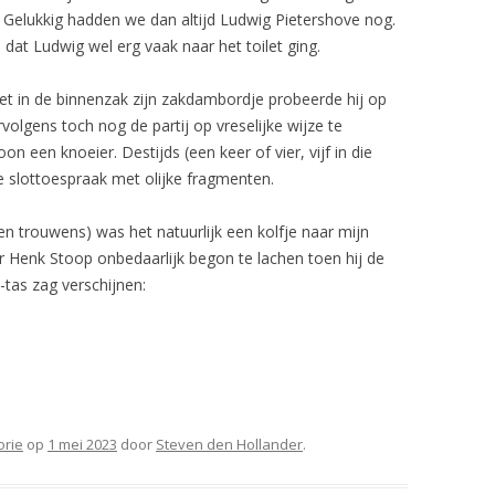
 Gelukkig hadden we dan altijd Ludwig Pietershove nog.
at Ludwig wel erg vaak naar het toilet ging.
Met in de binnenzak zijn zakdambordje probeerde hij op
volgens toch nog de partij op vreselijke wijze te
on een knoeier. Destijds (een keer of vier, vijf in die
ke slottoespraak met olijke fragmenten.
n trouwens) was het natuurlijk een kolfje naar mijn
 Henk Stoop onbedaarlijk begon te lachen toen hij de
-tas zag verschijnen:
orie
op
1 mei 2023
door
Steven den Hollander
.