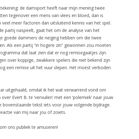
tekening: de damsport heeft naar mijn mening twee
zitten tegenover een mens van vlees en bloed, dan is
veel meer factoren dan uitsluitend kennis van het spel.
 de partij naspeelt, gaat het om de analyse van het
ige goede dammers de neiging hebben om die twee
en. Als een partij “in hogere zin” gewonnen zou moeten
ogramma dat laat zien dat er nog remisegaatjes zijn.
jgen over koppige, zwakkere spelers die niet bekend zijn
nog een remise uit het vuur slepen. Het moest verboden
 maar uitgehaald, omdat ik het wat verwarrend vond om
n over Evert B. te ‘vervuilen’ met een ‘polemiek’ naar jouw
de bovenstaande tekst iets voor jouw volgende bijdrage.
eactie van mij naar jou of zoiets.
m om ons publiek te amuseren!