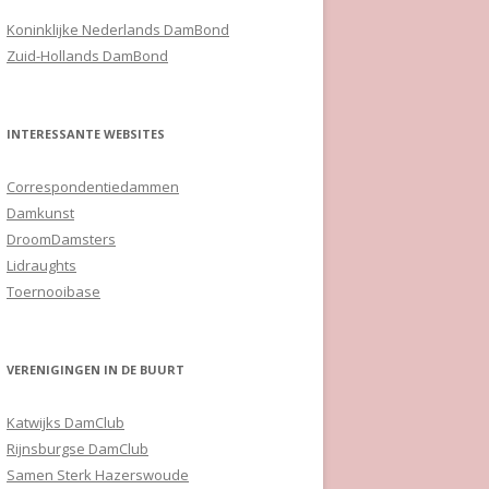
Koninklijke Nederlands DamBond
Zuid-Hollands DamBond
INTERESSANTE WEBSITES
Correspondentiedammen
Damkunst
DroomDamsters
Lidraughts
Toernooibase
VERENIGINGEN IN DE BUURT
Katwijks DamClub
Rijnsburgse DamClub
Samen Sterk Hazerswoude