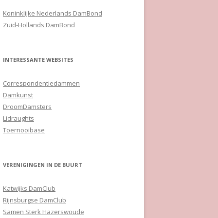
Koninklijke Nederlands DamBond
Zuid-Hollands DamBond
INTERESSANTE WEBSITES
Correspondentiedammen
Damkunst
DroomDamsters
Lidraughts
Toernooibase
VERENIGINGEN IN DE BUURT
Katwijks DamClub
Rijnsburgse DamClub
Samen Sterk Hazerswoude