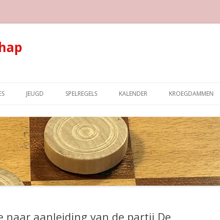
hap
Spring naar de inhoud
ES
JEUGD
SPELREGELS
KALENDER
KROEGDAMMEN
 naar aanleiding van de partij De