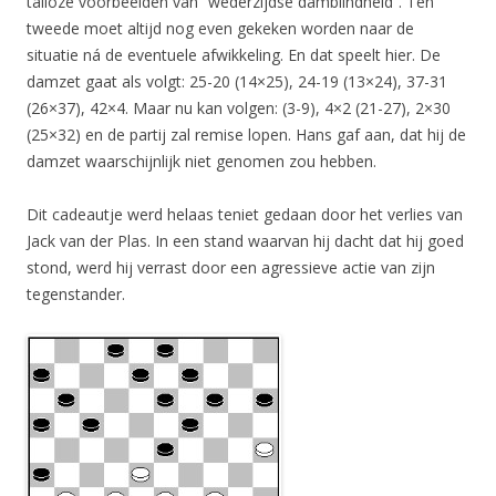
talloze voorbeelden van “wederzijdse damblindheid”. Ten
tweede moet altijd nog even gekeken worden naar de
situatie ná de eventuele afwikkeling. En dat speelt hier. De
damzet gaat als volgt: 25-20 (14×25), 24-19 (13×24), 37-31
(26×37), 42×4. Maar nu kan volgen: (3-9), 4×2 (21-27), 2×30
(25×32) en de partij zal remise lopen. Hans gaf aan, dat hij de
damzet waarschijnlijk niet genomen zou hebben.
Dit cadeautje werd helaas teniet gedaan door het verlies van
Jack van der Plas. In een stand waarvan hij dacht dat hij goed
stond, werd hij verrast door een agressieve actie van zijn
tegenstander.