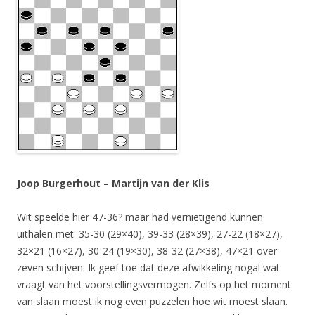
Joop Burgerhout – Martijn van der Klis
Wit speelde hier 47-36? maar had vernietigend kunnen
uithalen met: 35-30 (29×40), 39-33 (28×39), 27-22 (18×27),
32×21 (16×27), 30-24 (19×30), 38-32 (27×38), 47×21 over
zeven schijven. Ik geef toe dat deze afwikkeling nogal wat
vraagt van het voorstellingsvermogen. Zelfs op het moment
van slaan moest ik nog even puzzelen hoe wit moest slaan.