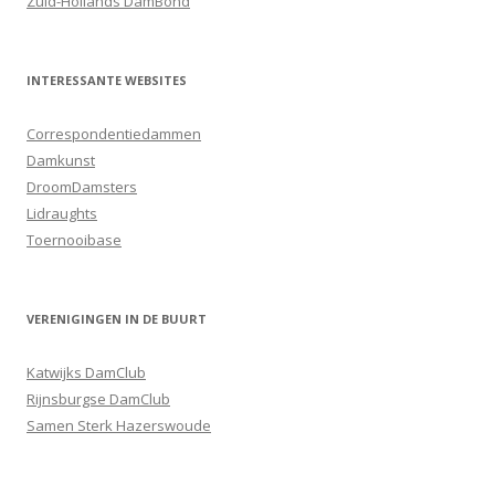
Zuid-Hollands DamBond
INTERESSANTE WEBSITES
Correspondentiedammen
Damkunst
DroomDamsters
Lidraughts
Toernooibase
VERENIGINGEN IN DE BUURT
Katwijks DamClub
Rijnsburgse DamClub
Samen Sterk Hazerswoude