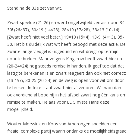
Stand na de 33e zet van wit.
Zwart speelde (21-26) en werd ongetwijfeld verrast door: 34-
30! (26×37), 30×19 (14×23), 28×19 (37×28), 33×13 (10-14)
[Zwart heeft niet veel beter.] 19×10 (15×4), 13-9! (4×13), 35-
30. Het bis duidelijk wat wit heeft beoogd met deze actie. De
zwarte lange vleugel is uitgedund en wit dreigt op termijn
door te breken. Maar volgens Kingsrow heeft zwart hier na
(20-24×24) nog steeds remise in handen. Ik geef toe dat dat
lastig te berekenen is en zwart reageert dan ook niet correct:
(13-19?), 30-25 (20-24) en de weg is open voor wit om door
te breken. In feite staat zwart hier al verloren. Wit won dan
ook verdiend al bood hij in het afspel zwart nog één kans om
remise te maken. Helaas voor LDG miste Hans deze
mogelijkheid.
Wouter Morssink en Koos van Amerongen speelden een
fraaie, complexe partij waarin ondanks de moeilijkheidsgraad