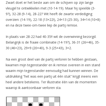
Zwart doet er het beste aan om de schijven op zijn lange
vleugel te ontwikkelen met (10-14-19). Maar hij speelde (3-
9?), 32-28 (9-14), 28-22? Wit heeft de zwarte verdediging
overzien: (14-19), 22-18 (13×22!), 24×13 (25-30), 34×14 (10×8)
en na deze twee-om-twee liep de partij remise.
In plaats van 28-22 had 40-35!! wit de overwinning bezorgd.
Belangrijk is de fraaie combinatie (14-19?), 36-31 (26×46), 35-
30 (46×23), 29×9 (20×40), 9-3 (25×43), 3×2.
Na een groot deel van de partij verloren te hebben gestaan,
kwamen mijn tegenstander en ik remise overeen in een stand
waarin mijn tegenstander eenvoudig had kunnen winnen. De
uitdrukking “het was een partij uit één stuk” krijgt ineens een
heel andere betekenis. Ter illustratie één van de momenten
waarop ik aantoonbaar verloren sta.