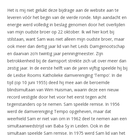
Het is mij niet gelukt deze bijdrage aan de website aan te
leveren vóór het begin van de vierde ronde. Mijn aandacht en
energie werd volledig in beslag genomen door het overlijden
van mijn oudste broer op 22 oktober. Ik wil hier kort bij
stilstaan, want Sam was niet alleen mijn oudste broer, maar
ook meer dan dertig jaar lid van het Leids Damgenootschap
en daarvan zo’n twintig jaar penningmeester. Zijn
betrokkenheid bij de damsport strekte zich uit over meer dan
zestig jaar. In de eerste helft van de jaren vijftig speelde hij bij
de Leidse Rooms Katholieke damvereniging ‘Tempo’. In die
tijd (op 10 juni 1955) deed hij mee aan de beroemde
blindsimultaan van Wim Huisman, waarin deze een nieuw
record vestigde door het voor het eerst tegen acht
tegenstanders op te nemen. Sam speelde remise. In 1956
werd de damvereniging Tempo opgeheven, maar dat
weerhield Sam er niet van om in 1962 deel te nemen aan een
simultaanwedstrijd van Baba Sy in Leiden. Ook in die
simultaan speelde Sam remise. In 1975 werd Sam lid van het