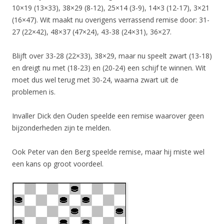
10×19 (13×33), 38×29 (8-12), 25×14 (3-9), 14×3 (12-17), 3×21
(16×47). Wit maakt nu overigens verrassend remise door: 31-
27 (22×42), 48×37 (47×24), 43-38 (24×31), 36×27.
Blijft over 33-28 (22×33), 38×29, maar nu speelt zwart (13-18)
en dreigt nu met (18-23) en (20-24) een schijf te winnen. Wit
moet dus wel terug met 30-24, waarna zwart uit de
problemen is.
Invaller Dick den Ouden speelde een remise waarover geen
bijzonderheden zijn te melden.
Ook Peter van den Berg speelde remise, maar hij miste wel
een kans op groot voordeel.