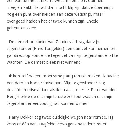
een van de meest bizarre wedstrijden die ik ooit heb
meegemaakt. Het achttal mocht blij zijn dat ze überhaupt
nog een punt over hielden aan deze wedstrijd, maar
evengoed hadden het er twee kunnen zijn. Enkele
gebeurtenissen:
· De eerstebordspeler van Zenderstad zag dat zijn
tegenstander (Hans Tangelder) een damzet kon nemen en
gaf direct op zonder de tegenzet van zijn tegenstander af te
wachten. De damzet bleek niet winnend.
· Ik kon zelf na een moeizame partij remise maken. Ik haalde
een dam en bood remise aan. Mijn tegenstander zag
dezelfde remisevariant als ik en accepteerde. Peter van den
Berg merkte op dat mijn laatste zet fout was en dat mijn
tegenstander eenvoudig had kunnen winnen.
· Harry Dekker zag twee duidelijke wegen naar remise. Hij
koos er één van. Twijfelde vervolgens na iedere zet en