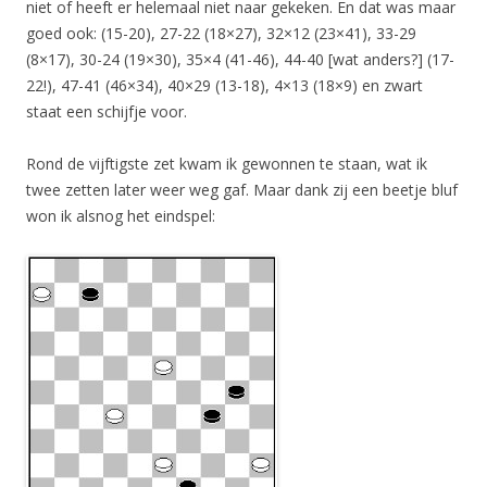
niet of heeft er helemaal niet naar gekeken. En dat was maar
goed ook: (15-20), 27-22 (18×27), 32×12 (23×41), 33-29
(8×17), 30-24 (19×30), 35×4 (41-46), 44-40 [wat anders?] (17-
22!), 47-41 (46×34), 40×29 (13-18), 4×13 (18×9) en zwart
staat een schijfje voor.
Rond de vijftigste zet kwam ik gewonnen te staan, wat ik
twee zetten later weer weg gaf. Maar dank zij een beetje bluf
won ik alsnog het eindspel: