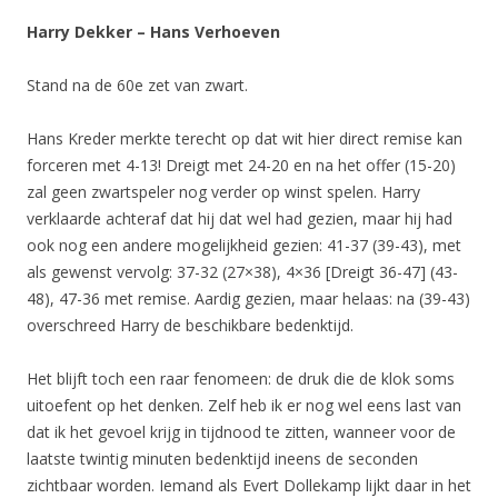
Harry Dekker – Hans Verhoeven
Stand na de 60e zet van zwart.
Hans Kreder merkte terecht op dat wit hier direct remise kan
forceren met 4-13! Dreigt met 24-20 en na het offer (15-20)
zal geen zwartspeler nog verder op winst spelen. Harry
verklaarde achteraf dat hij dat wel had gezien, maar hij had
ook nog een andere mogelijkheid gezien: 41-37 (39-43), met
als gewenst vervolg: 37-32 (27×38), 4×36 [Dreigt 36-47] (43-
48), 47-36 met remise. Aardig gezien, maar helaas: na (39-43)
overschreed Harry de beschikbare bedenktijd.
Het blijft toch een raar fenomeen: de druk die de klok soms
uitoefent op het denken. Zelf heb ik er nog wel eens last van
dat ik het gevoel krijg in tijdnood te zitten, wanneer voor de
laatste twintig minuten bedenktijd ineens de seconden
zichtbaar worden. Iemand als Evert Dollekamp lijkt daar in het