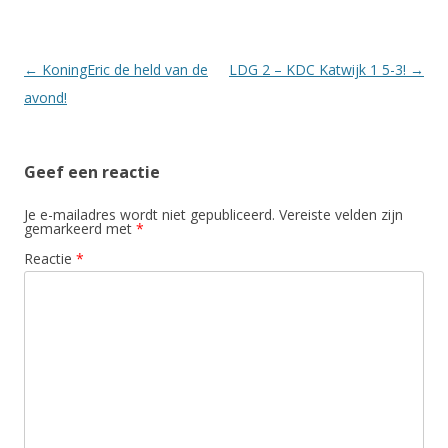
Berichtnavigatie
←
KoningEric de held van de
LDG 2 – KDC Katwijk 1 5-3!
→
avond!
Geef een reactie
Je e-mailadres wordt niet gepubliceerd.
Vereiste velden zijn
gemarkeerd met
*
Reactie
*