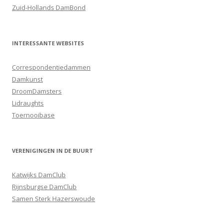
Zuid-Hollands DamBond
INTERESSANTE WEBSITES
Correspondentiedammen
Damkunst
DroomDamsters
Lidraughts
Toernooibase
VERENIGINGEN IN DE BUURT
Katwijks DamClub
Rijnsburgse DamClub
Samen Sterk Hazerswoude