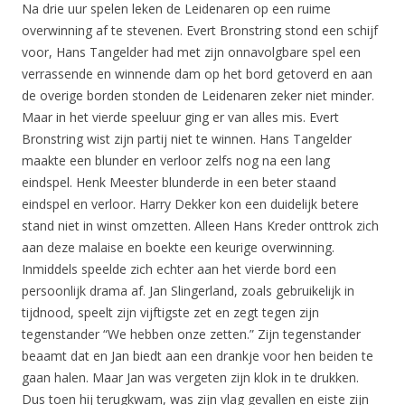
Na drie uur spelen leken de Leidenaren op een ruime
overwinning af te stevenen. Evert Bronstring stond een schijf
voor, Hans Tangelder had met zijn onnavolgbare spel een
verrassende en winnende dam op het bord getoverd en aan
de overige borden stonden de Leidenaren zeker niet minder.
Maar in het vierde speeluur ging er van alles mis. Evert
Bronstring wist zijn partij niet te winnen. Hans Tangelder
maakte een blunder en verloor zelfs nog na een lang
eindspel. Henk Meester blunderde in een beter staand
eindspel en verloor. Harry Dekker kon een duidelijk betere
stand niet in winst omzetten. Alleen Hans Kreder onttrok zich
aan deze malaise en boekte een keurige overwinning.
Inmiddels speelde zich echter aan het vierde bord een
persoonlijk drama af. Jan Slingerland, zoals gebruikelijk in
tijdnood, speelt zijn vijftigste zet en zegt tegen zijn
tegenstander “We hebben onze zetten.” Zijn tegenstander
beaamt dat en Jan biedt aan een drankje voor hen beiden te
gaan halen. Maar Jan was vergeten zijn klok in te drukken.
Dus toen hij terugkwam, was zijn vlag gevallen en eiste zijn