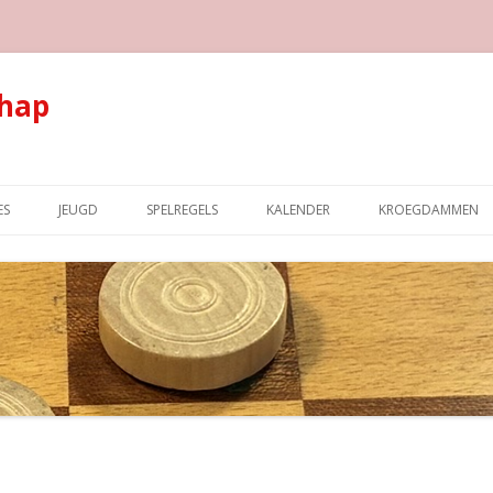
hap
Spring naar de inhoud
ES
JEUGD
SPELREGELS
KALENDER
KROEGDAMMEN