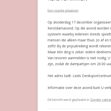
Een reactie plaatsen
Op donderdag 17 december organiseert
Kerstdamavond. Op die avond worden m
systeem waarbij iedereen steeds speelt
mensen die alleen maar thuis zo af e
zelfs! Bij de prijsuitreiking wordt rek
Maar één ding is zeker: iedere deelneme
Van tevoren aanmelden is niet nodig. U
zijn, zodat de dampartijen om 20.00 uu
Het adres luidt: Leids Denksportcentrum
Informatie over deze avond kunt U verk
Dit bericht werd geplaatst in
Zonder categ