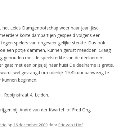
 het Leids Damgenootschap weer haar jaarlijkse
eerdere korte dampartijen gespeeld volgens een
 tegen spelers van ongeveer gelijke sterkte. Dus ook
n toe een potje dammen, kunnen gerust meedoen. Graag
ening gehouden met de speelsterkte van de deelnemers.
r gaat met een prijs(je) naar huis! De deelname is gratis.
 wordt wel gevraagd om uiterlijk 19.45 uur aanwezig te
r kunnen beginnen.
, Robijnstraat 4, Leiden.
rijgen bij: André van der Kwartel of Fred Ong
orie
op
16 december 2009
door
Eric van t Hof
.