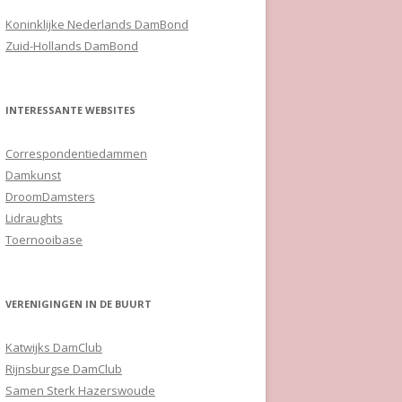
Koninklijke Nederlands DamBond
Zuid-Hollands DamBond
INTERESSANTE WEBSITES
Correspondentiedammen
Damkunst
DroomDamsters
Lidraughts
Toernooibase
VERENIGINGEN IN DE BUURT
Katwijks DamClub
Rijnsburgse DamClub
Samen Sterk Hazerswoude