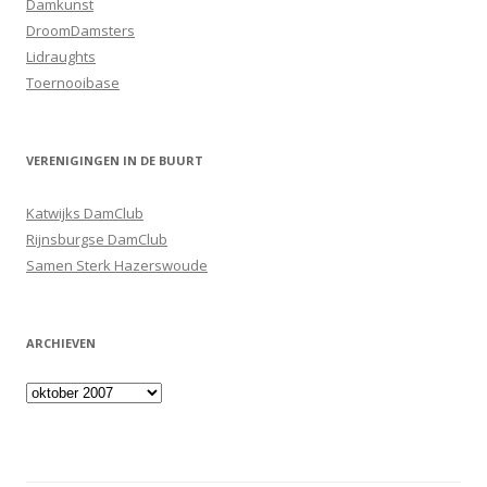
Damkunst
DroomDamsters
Lidraughts
Toernooibase
VERENIGINGEN IN DE BUURT
Katwijks DamClub
Rijnsburgse DamClub
Samen Sterk Hazerswoude
ARCHIEVEN
Archieven