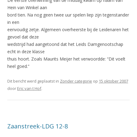
De eerste overwinning van de middag kwam op naam van
Hein van Winkel aan
bord tien. Na nog geen twee uur spelen liep zijn tegenstander
in een
eenvoudig zetje. Algemeen overheerste bij de Leidenaren het
gevoel dat deze
wedstrijd had aangetoond dat het Leids Damgenootschap
echt in deze klasse
thuis hoort. Zoals Maurits Meijer het verwoordde: “Dit voelt
heel goed.”
Dit bericht werd geplaatst in
Zonder categorie
op
15 oktober 2007
door
Eric van t Hof
.
Zaanstreek-LDG 12-8