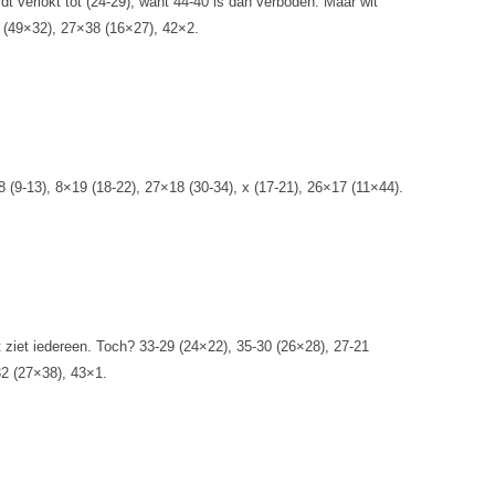
rdt verlokt tot (24-29), want 44-40 is dan verboden. Maar wit
2 (49×32), 27×38 (16×27), 42×2.
 (9-13), 8×19 (18-22), 27×18 (30-34), x (17-21), 26×17 (11×44).
t ziet iedereen. Toch? 33-29 (24×22), 35-30 (26×28), 27-21
32 (27×38), 43×1.