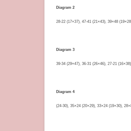
Diagram 2
28-22 (17×37), 47-41 (21×43), 39×48 (19×28
Diagram 3
39-34 (29×47), 36-31 (26×46), 27-21 (16×38
Diagram 4
(24-30), 35×24 (20×29), 33×24 (19×30), 28×8