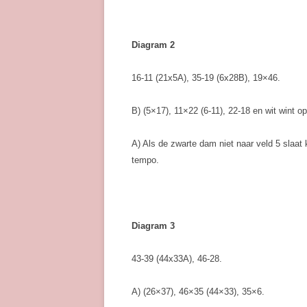
Diagram 2
16-11 (21x5A), 35-19 (6x28B), 19×46.
B) (5×17), 11×22 (6-11), 22-18 en wit wint o
A) Als de zwarte dam niet naar veld 5 slaat
tempo.
Diagram 3
43-39 (44x33A), 46-28.
A) (26×37), 46×35 (44×33), 35×6.