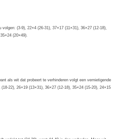
u volgen: (3-9), 22×4 (26-31), 37×17 (11×31), 36×27 (12-18),
 35×24 (20×49).
ant als wit dat probeert te verhinderen volgt een vernietigende
1 (18-22), 26×19 (13×31), 36×27 (12-18), 35×24 (15-20), 24×15