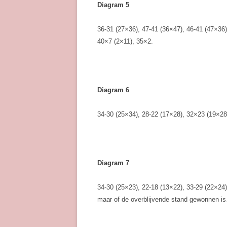
Diagram 5
36-31 (27×36), 47-41 (36×47), 46-41 (47×36)
40×7 (2×11), 35×2.
Diagram 6
34-30 (25×34), 28-22 (17×28), 32×23 (19×28
Diagram 7
34-30 (25×23), 22-18 (13×22), 33-29 (22×24)
maar of de overblijvende stand gewonnen i