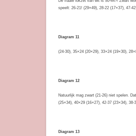
De fraaie lokzet van wit is 50-44?! Zwart wo
speelt: 26-21! (29×49), 28-22 (17×37), 47-4
Diagram 11
(24-30), 35×24 (20×29), 33×24 (19×30), 28×8
Diagram 12
Natuurlijk mag zwart (21-26) niet spelen. Da
(25×34), 40×29 (16×27), 42-37 (23×34), 38-
Diagram 13