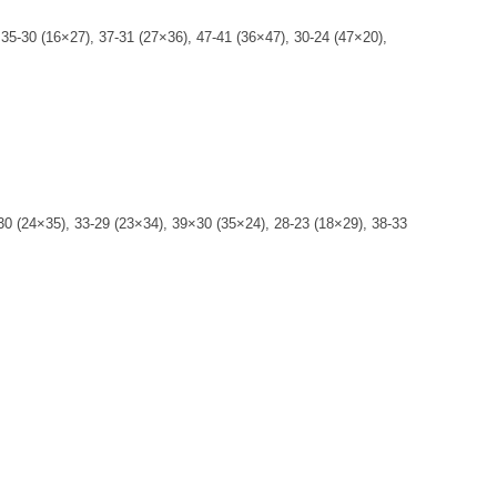
35-30 (16×27), 37-31 (27×36), 47-41 (36×47), 30-24 (47×20),
30 (24×35), 33-29 (23×34), 39×30 (35×24), 28-23 (18×29), 38-33