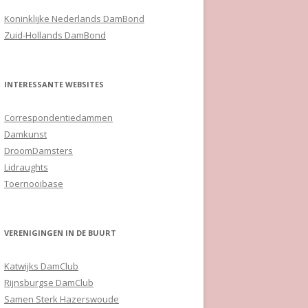
Koninklijke Nederlands DamBond
Zuid-Hollands DamBond
INTERESSANTE WEBSITES
Correspondentiedammen
Damkunst
DroomDamsters
Lidraughts
Toernooibase
VERENIGINGEN IN DE BUURT
Katwijks DamClub
Rijnsburgse DamClub
Samen Sterk Hazerswoude