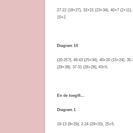
27-22 (18×27), 32×21 (23×34), 40×7 (2×11), 
15×2.
Diagram 14
(20-25?), 48-43 (25×34), 40×20 (15×24), 35-
(29×38), 37-31 (26×28), 43×5.
En de toegift…
Diagram 1
19-13 (9×29), 2-24 (29×20), 25×5.