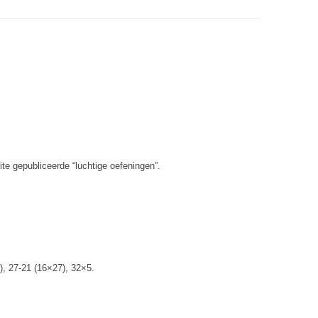
e gepubliceerde “luchtige oefeningen”.
), 27-21 (16×27), 32×5.