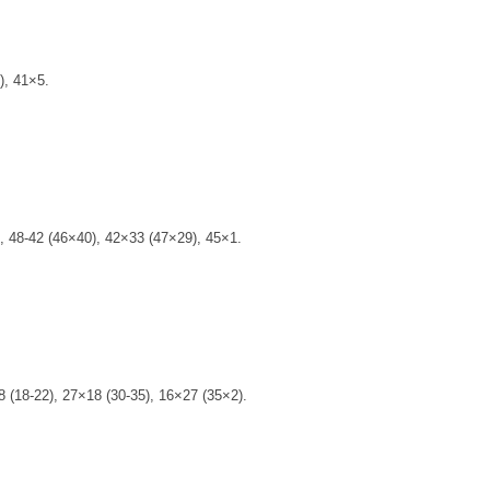
), 41×5.
), 48-42 (46×40), 42×33 (47×29), 45×1.
 (18-22), 27×18 (30-35), 16×27 (35×2).