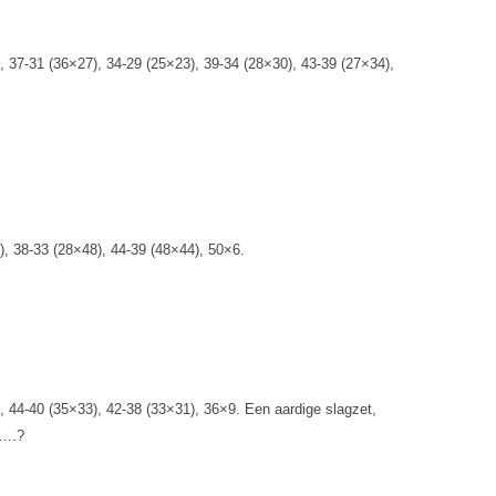
, 37-31 (36×27), 34-29 (25×23), 39-34 (28×30), 43-39 (27×34),
), 38-33 (28×48), 44-39 (48×44), 50×6.
, 44-40 (35×33), 42-38 (33×31), 36×9. Een aardige slagzet,
s….?