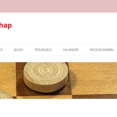
hap
Spring naar de inhoud
ES
JEUGD
SPELREGELS
KALENDER
KROEGDAMMEN