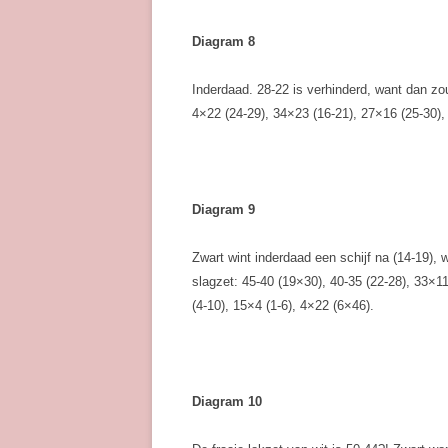
Diagram 8
Inderdaad. 28-22 is verhinderd, want dan zo
4×22 (24-29), 34×23 (16-21), 27×16 (25-30),
Diagram 9
Zwart wint inderdaad een schijf na (14-19), w
slagzet: 45-40 (19×30), 40-35 (22-28), 33×1
(4-10), 15×4 (1-6), 4×22 (6×46).
Diagram 10