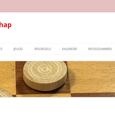
hap
Spring naar de inhoud
ES
JEUGD
SPELREGELS
KALENDER
KROEGDAMMEN