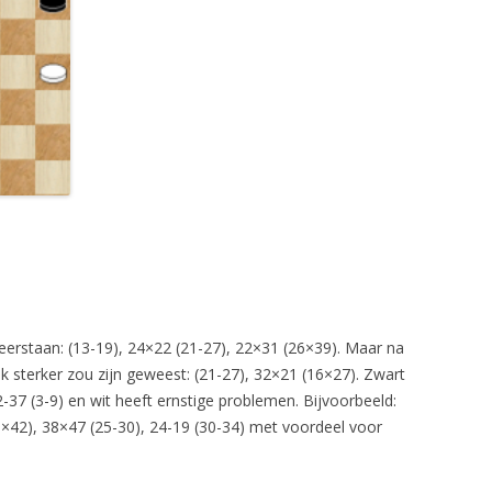
weerstaan: (13-19), 24×22 (21-27), 22×31 (26×39). Maar na
ijk sterker zou zijn geweest: (21-27), 32×21 (16×27). Zwart
2-37 (3-9) en wit heeft ernstige problemen. Bijvoorbeeld:
3×42), 38×47 (25-30), 24-19 (30-34) met voordeel voor