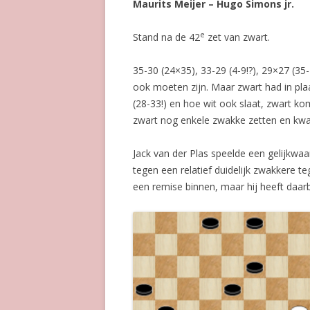
Maurits Meijer – Hugo Simons jr.
e
Stand na de 42
zet van zwart.
35-30 (24×35), 33-29 (4-9!?), 29×27 (35-
ook moeten zijn. Maar zwart had in plaa
(28-33!) en hoe wit ook slaat, zwart ko
zwart nog enkele zwakke zetten en kw
Jack van der Plas speelde een gelijkwa
tegen een relatief duidelijk zwakkere t
een remise binnen, maar hij heeft daar