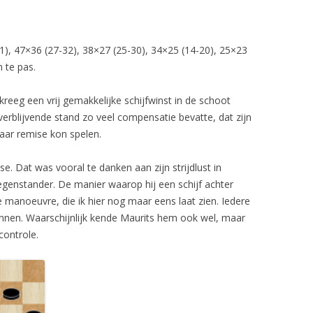
1), 47×36 (27-32), 38×27 (25-30), 34×25 (14-20), 25×23
 te pas.
kreeg een vrij gemakkelijke schijfwinst in de schoot
rblijvende stand zo veel compensatie bevatte, dat zijn
naar remise kon spelen.
e. Dat was vooral te danken aan zijn strijdlust in
egenstander. De manier waarop hij een schijf achter
manoeuvre, die ik hier nog maar eens laat zien. Iedere
nen. Waarschijnlijk kende Maurits hem ook wel, maar
controle.