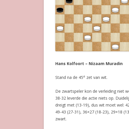
Hans Kolfoort – Nizaam Muradin
e
Stand na de 45
zet van wit.
De zwartspeler kon de verleiding niet 
38-32 leverde die actie niets op. Duidel
dreigt met (13-19), dus wit moet wel: 4
49-43 (27-31), 36×27 (18-23), 29×18 (1
zwart.