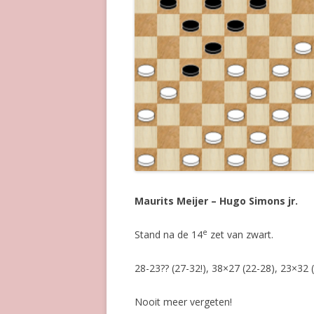
Maurits Meijer – Hugo Simons jr.
e
Stand na de 14
zet van zwart.
28-23?? (27-32!), 38×27 (22-28), 23×32
Nooit meer vergeten!