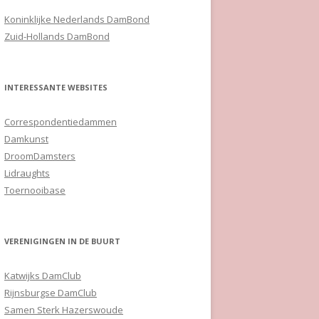
Koninklijke Nederlands DamBond
Zuid-Hollands DamBond
INTERESSANTE WEBSITES
Correspondentiedammen
Damkunst
DroomDamsters
Lidraughts
Toernooibase
VERENIGINGEN IN DE BUURT
Katwijks DamClub
Rijnsburgse DamClub
Samen Sterk Hazerswoude