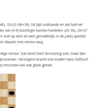
40), 32×23 (40×18). Dit lijkt voldoende en dat had het
ts van (4-9) krachtiger kunnen handelen: (25-30), 29×27
mt snel op dam en wint gemakkelijk. In de partij speelde
am Maurits met remise weg.
ardige remise. Dat deed Evert Bronstring ook, maar dan
egenstander. Vervolgens bracht ook invaller Hans Kolfoort
bij misschien wel wat geluk gehad.