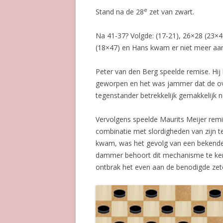
e
Stand na de 28
zet van zwart.
Na 41-37? Volgde: (17-21), 26×28 (23×4
(18×47) en Hans kwam er niet meer aan
Peter van den Berg speelde remise. Hij 
geworpen en het was jammer dat de ove
tegenstander betrekkelijk gemakkelijk 
Vervolgens speelde Maurits Meijer remis
combinatie met slordigheden van zijn t
kwam, was het gevolg van een bekende 
dammer behoort dit mechanisme te ken
ontbrak het even aan de benodigde zet