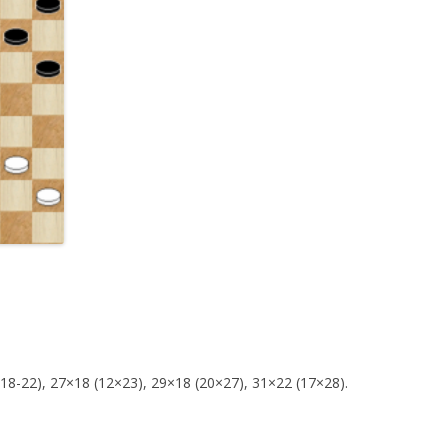
 (18-22), 27×18 (12×23), 29×18 (20×27), 31×22 (17×28).