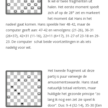
Ik wil er twee fragmenten uit
halen. Het eerste moment speelt
e
zich af op de 28
zet en markeert
het moment dat Hans in het
nadeel gaat komen. Hans speelde hier 48-42, maar de
computer geeft aan: 47-42 en vervolgens: (21-26), 36-31
(26×37), 42×31 (11-16), 22×11 (6×17), 31-27 of 23-18 en 29-
23. De computer schat beide voortzettingen in als iets
nadelig voor wit.
Het tweede fragment uit deze
partij is puur vanwege de
amusementswaarde. Hans staat
natuurlijk totaal verloren, maar
huldigde het gezonde principe “zo
lang ik nog een zet zie speel ik
door”. Dus: 9-4 (32-14), 35-30 [Een