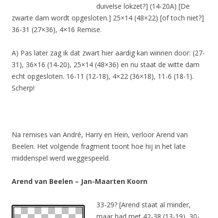
duivelse lokzet?] (14-20A) [De
zwarte dam wordt opgesloten.] 25×14 (48×22) [of toch niet?]
36-31 (27×36), 4×16 Remise.
A) Pas later zag ik dat zwart hier aardig kan winnen door: (27-
31), 36×16 (14-20), 25×14 (48×36) en nu staat de witte dam
echt opgesloten. 16-11 (12-18), 4×22 (36×18), 11-6 (18-1).
Scherp!
Na remises van André, Harry en Hein, verloor Arend van
Beelen. Het volgende fragment toont hoe hij in het late
middenspel werd weggespeeld.
Arend van Beelen – Jan-Maarten Koorn
33-29? [Arend staat al minder,
maar had met 42-38 (13-19), 30-