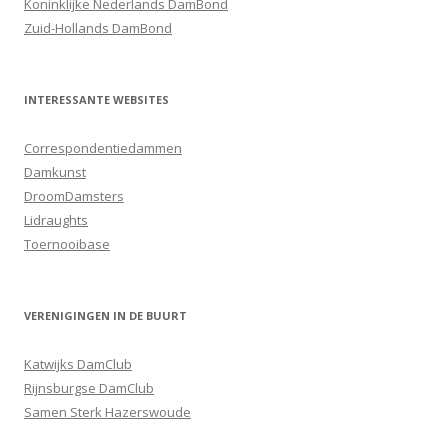
Koninklijke Nederlands DamBond
Zuid-Hollands DamBond
INTERESSANTE WEBSITES
Correspondentiedammen
Damkunst
DroomDamsters
Lidraughts
Toernooibase
VERENIGINGEN IN DE BUURT
Katwijks DamClub
Rijnsburgse DamClub
Samen Sterk Hazerswoude