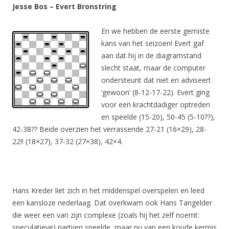
Jesse Bos – Evert Bronstring
En we hebben de eerste gemiste
kans van het seizoen! Evert gaf
aan dat hij in de diagramstand
slecht staat, maar de computer
ondersteunt dat niet en adviseert
‘gewoon’ (8-12-17-22). Evert ging
voor een krachtdadiger optreden
en speelde (15-20), 50-45 (5-10??),
42-38?? Beide overzien het verrassende 27-21 (16×29), 28-
22!! (18×27), 37-32 (27×38), 42×4.
Hans Kreder liet zich in het middenspel overspelen en leed
een kansloze nederlaag. Dat overkwam ook Hans Tangelder
die weer een van zijn complexe (zoals hij het zelf noemt:
speculatieve) partijen speelde, maar nu van een koude kermis