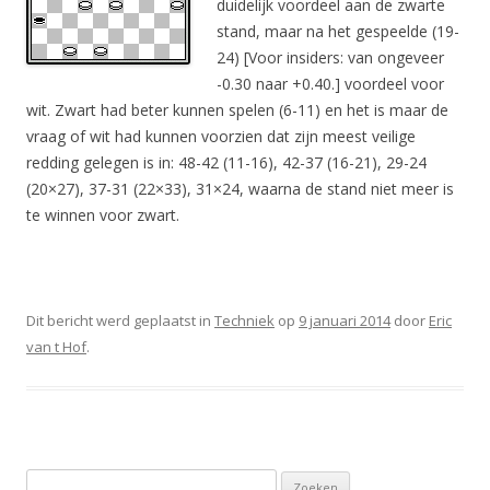
duidelijk voordeel aan de zwarte
stand, maar na het gespeelde (19-
24) [Voor insiders: van ongeveer
-0.30 naar +0.40.] voordeel voor
wit. Zwart had beter kunnen spelen (6-11) en het is maar de
vraag of wit had kunnen voorzien dat zijn meest veilige
redding gelegen is in: 48-42 (11-16), 42-37 (16-21), 29-24
(20×27), 37-31 (22×33), 31×24, waarna de stand niet meer is
te winnen voor zwart.
Dit bericht werd geplaatst in
Techniek
op
9 januari 2014
door
Eric
van t Hof
.
Zoeken