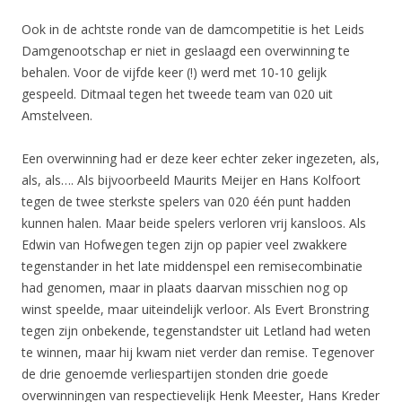
Ook in de achtste ronde van de damcompetitie is het Leids
Damgenootschap er niet in geslaagd een overwinning te
behalen. Voor de vijfde keer (!) werd met 10-10 gelijk
gespeeld. Ditmaal tegen het tweede team van 020 uit
Amstelveen.
Een overwinning had er deze keer echter zeker ingezeten, als,
als, als…. Als bijvoorbeeld Maurits Meijer en Hans Kolfoort
tegen de twee sterkste spelers van 020 één punt hadden
kunnen halen. Maar beide spelers verloren vrij kansloos. Als
Edwin van Hofwegen tegen zijn op papier veel zwakkere
tegenstander in het late middenspel een remisecombinatie
had genomen, maar in plaats daarvan misschien nog op
winst speelde, maar uiteindelijk verloor. Als Evert Bronstring
tegen zijn onbekende, tegenstandster uit Letland had weten
te winnen, maar hij kwam niet verder dan remise. Tegenover
de drie genoemde verliespartijen stonden drie goede
overwinningen van respectievelijk Henk Meester, Hans Kreder