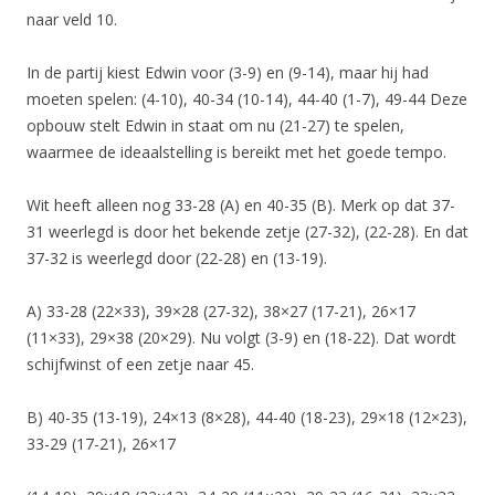
naar veld 10.
In de partij kiest Edwin voor (3-9) en (9-14), maar hij had
moeten spelen: (4-10), 40-34 (10-14), 44-40 (1-7), 49-44 Deze
opbouw stelt Edwin in staat om nu (21-27) te spelen,
waarmee de ideaalstelling is bereikt met het goede tempo.
Wit heeft alleen nog 33-28 (A) en 40-35 (B). Merk op dat 37-
31 weerlegd is door het bekende zetje (27-32), (22-28). En dat
37-32 is weerlegd door (22-28) en (13-19).
A) 33-28 (22×33), 39×28 (27-32), 38×27 (17-21), 26×17
(11×33), 29×38 (20×29). Nu volgt (3-9) en (18-22). Dat wordt
schijfwinst of een zetje naar 45.
B) 40-35 (13-19), 24×13 (8×28), 44-40 (18-23), 29×18 (12×23),
33-29 (17-21), 26×17