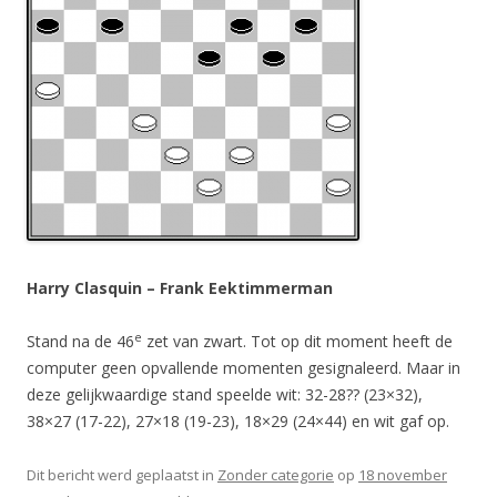
Harry Clasquin – Frank Eektimmerman
e
Stand na de 46
zet van zwart. Tot op dit moment heeft de
computer geen opvallende momenten gesignaleerd. Maar in
deze gelijkwaardige stand speelde wit: 32-28?? (23×32),
38×27 (17-22), 27×18 (19-23), 18×29 (24×44) en wit gaf op.
Dit bericht werd geplaatst in
Zonder categorie
op
18 november