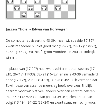
Jurgen Tholel – Edwin van Hofwegen
De computer adviseert nu 43-39, maar wit speelde 37-32?
Zwart reageerde nu niet goed met (17-22?), 28×17 (11×22?),
32×21 (16×27). Wit heeft groot voordeel en zou uiteindelijk
winnen.
In plaats van (17-22?) had zwart echter moeten spelen: (17-
21!), 26×17 (11×33), 32×21 (16×27) en nu is 43-39 verhinderd
door (12-17!!), 23×32 (14-19), 39×28 (14×50). Ik vermoed dat
Edwin deze verrassende meerslag heeft overzien. Er blijft
daarom voor wit niet veel anders over dan eerst te offeren
met 36-31 (27×36) en dan pas 43-39 te spelen, maar dan
volgt (13-19!), 24×22 (33×24) en zwart staat een schijf voor.