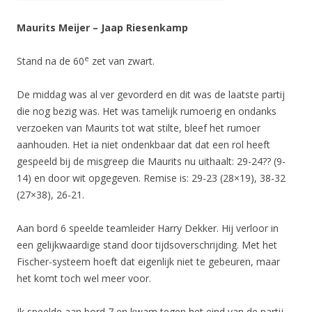
Maurits Meijer – Jaap Riesenkamp
e
Stand na de 60
zet van zwart.
De middag was al ver gevorderd en dit was de laatste partij
die nog bezig was. Het was tamelijk rumoerig en ondanks
verzoeken van Maurits tot wat stilte, bleef het rumoer
aanhouden. Het ia niet ondenkbaar dat dat een rol heeft
gespeeld bij de misgreep die Maurits nu uithaalt: 29-24?? (9-
14) en door wit opgegeven. Remise is: 29-23 (28×19), 38-32
(27×38), 26-21.
Aan bord 6 speelde teamleider Harry Dekker. Hij verloor in
een gelijkwaardige stand door tijdsoverschrijding. Met het
Fischer-systeem hoeft dat eigenlijk niet te gebeuren, maar
het komt toch wel meer voor.
Ik speelde aan bord 7 en kwam tegen het eind van de partij