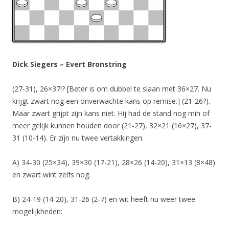
Dick Siegers – Evert Bronstring
(27-31), 26×37!? [Beter is om dubbel te slaan met 36×27. Nu
krijgt zwart nog een onverwachte kans op remise.] (21-26?).
Maar zwart grijpt zijn kans niet. Hij had de stand nog min of
meer gelijk kunnen houden door (21-27), 32×21 (16×27), 37-
31 (10-14). Er zijn nu twee vertakkingen:
A) 34-30 (25×34), 39×30 (17-21), 28×26 (14-20), 31×13 (8×48)
en zwart wint zelfs nog.
B) 24-19 (14-20), 31-26 (2-7) en wit heeft nu weer twee
mogelijkheden: