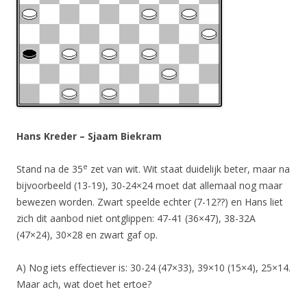
Hans Kreder – Sjaam Biekram
e
Stand na de 35
zet van wit. Wit staat duidelijk beter, maar na
bijvoorbeeld (13-19), 30-24×24 moet dat allemaal nog maar
bewezen worden. Zwart speelde echter (7-12??) en Hans liet
zich dit aanbod niet ontglippen: 47-41 (36×47), 38-32A
(47×24), 30×28 en zwart gaf op.
A) Nog iets effectiever is: 30-24 (47×33), 39×10 (15×4), 25×14.
Maar ach, wat doet het ertoe?