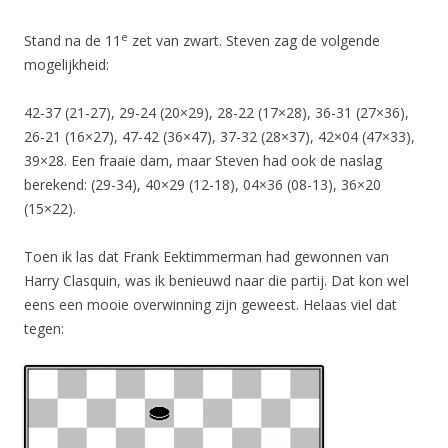
e
Stand na de 11
zet van zwart. Steven zag de volgende
mogelijkheid:
42-37 (21-27), 29-24 (20×29), 28-22 (17×28), 36-31 (27×36),
26-21 (16×27), 47-42 (36×47), 37-32 (28×37), 42×04 (47×33),
39×28. Een fraaie dam, maar Steven had ook de naslag
berekend: (29-34), 40×29 (12-18), 04×36 (08-13), 36×20
(15×22).
Toen ik las dat Frank Eektimmerman had gewonnen van
Harry Clasquin, was ik benieuwd naar die partij. Dat kon wel
eens een mooie overwinning zijn geweest. Helaas viel dat
tegen: