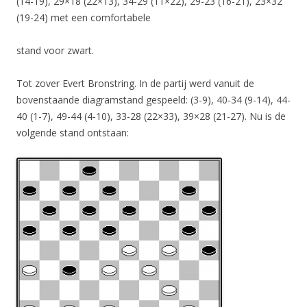
(14-19), 29×18 (22×13), 34-29 (11×22), 29-23 (16-21), 23×32
(19-24) met een comfortabele
stand voor zwart.
Tot zover Evert Bronstring. In de partij werd vanuit de
bovenstaande diagramstand gespeeld: (3-9), 40-34 (9-14), 44-
40 (1-7), 49-44 (4-10), 33-28 (22×33), 39×28 (21-27). Nu is de
volgende stand ontstaan: