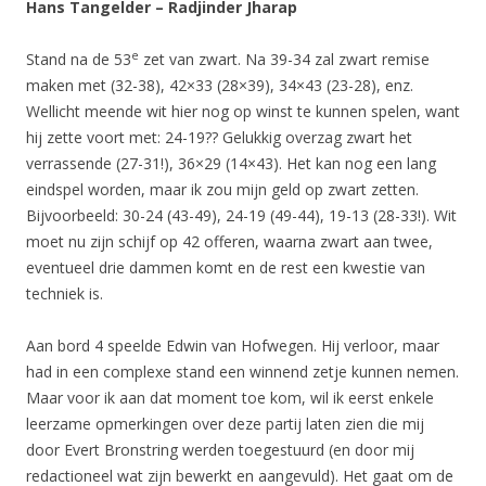
Hans Tangelder – Radjinder Jharap
e
Stand na de 53
zet van zwart. Na 39-34 zal zwart remise
maken met (32-38), 42×33 (28×39), 34×43 (23-28), enz.
Wellicht meende wit hier nog op winst te kunnen spelen, want
hij zette voort met: 24-19?? Gelukkig overzag zwart het
verrassende (27-31!), 36×29 (14×43). Het kan nog een lang
eindspel worden, maar ik zou mijn geld op zwart zetten.
Bijvoorbeeld: 30-24 (43-49), 24-19 (49-44), 19-13 (28-33!). Wit
moet nu zijn schijf op 42 offeren, waarna zwart aan twee,
eventueel drie dammen komt en de rest een kwestie van
techniek is.
Aan bord 4 speelde Edwin van Hofwegen. Hij verloor, maar
had in een complexe stand een winnend zetje kunnen nemen.
Maar voor ik aan dat moment toe kom, wil ik eerst enkele
leerzame opmerkingen over deze partij laten zien die mij
door Evert Bronstring werden toegestuurd (en door mij
redactioneel wat zijn bewerkt en aangevuld). Het gaat om de