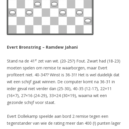
Evert Bronstring – Ramdew Jahani
e
Stand na de 41
zet van wit. (20-25?) Fout. Zwart had (18-23)
moeten spelen om remise te waarborgen, maar Evert
profiteert niet. 40-34?? Winst is 36-31! Het is wel duidelijk dat
wit een schijf gaat winnen. De computer komt na 36-31 in
ieder geval niet verder dan (25-30), 40-35 (12-17), 22×11
(16×7), 27×16 (24-29), 33×24 (30×19), waarna wit een
gezonde schijf voor staat.
Evert Dollekamp speelde aan bord 2 remise tegen een
tegenstander van wie de rating meer dan 400 (!) punten lager