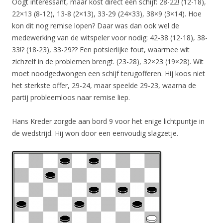
Oogt interessant, maar kost direct een schijf: 28-22! (12-18),
22×13 (8-12), 13-8 (2×13), 33-29 (24×33), 38×9 (3×14). Hoe
kon dit nog remise lopen? Daar was dan ook wel de
medewerking van de witspeler voor nodig: 42-38 (12-18), 38-
33!? (18-23), 33-29?? Een potsierlijke fout, waarmee wit
zichzelf in de problemen brengt. (23-28), 32×23 (19×28). Wit
moet noodgedwongen een schijf terugofferen. Hij koos niet
het sterkste offer, 29-24, maar speelde 29-23, waarna de
partij probleemloos naar remise liep.
Hans Kreder zorgde aan bord 9 voor het enige lichtpuntje in
de wedstrijd. Hij won door een eenvoudig slagzetje.