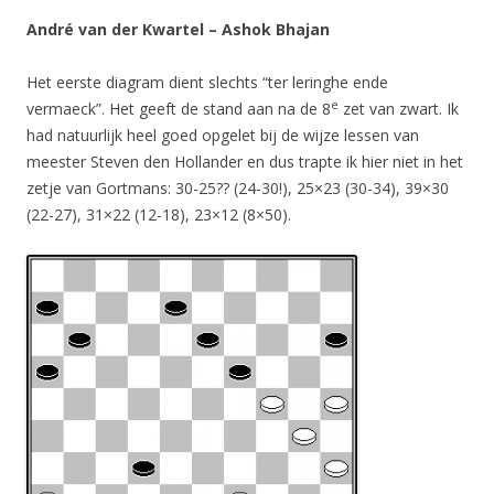
André van der Kwartel – Ashok Bhajan
Het eerste diagram dient slechts “ter leringhe ende
e
vermaeck”. Het geeft de stand aan na de 8
zet van zwart. Ik
had natuurlijk heel goed opgelet bij de wijze lessen van
meester Steven den Hollander en dus trapte ik hier niet in het
zetje van Gortmans: 30-25?? (24-30!), 25×23 (30-34), 39×30
(22-27), 31×22 (12-18), 23×12 (8×50).