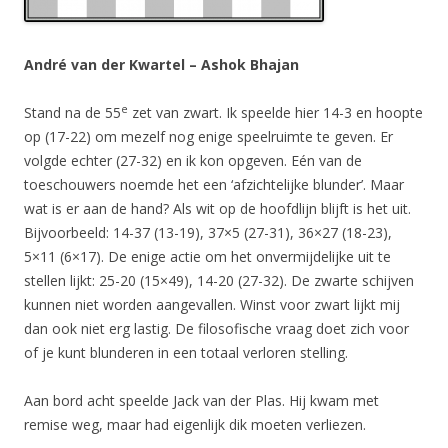
André van der Kwartel – Ashok Bhajan
e
Stand na de 55
zet van zwart. Ik speelde hier 14-3 en hoopte
op (17-22) om mezelf nog enige speelruimte te geven. Er
volgde echter (27-32) en ik kon opgeven. Eén van de
toeschouwers noemde het een ‘afzichtelijke blunder’. Maar
wat is er aan de hand? Als wit op de hoofdlijn blijft is het uit.
Bijvoorbeeld: 14-37 (13-19), 37×5 (27-31), 36×27 (18-23),
5×11 (6×17). De enige actie om het onvermijdelijke uit te
stellen lijkt: 25-20 (15×49), 14-20 (27-32). De zwarte schijven
kunnen niet worden aangevallen. Winst voor zwart lijkt mij
dan ook niet erg lastig. De filosofische vraag doet zich voor
of je kunt blunderen in een totaal verloren stelling.
Aan bord acht speelde Jack van der Plas. Hij kwam met
remise weg, maar had eigenlijk dik moeten verliezen.