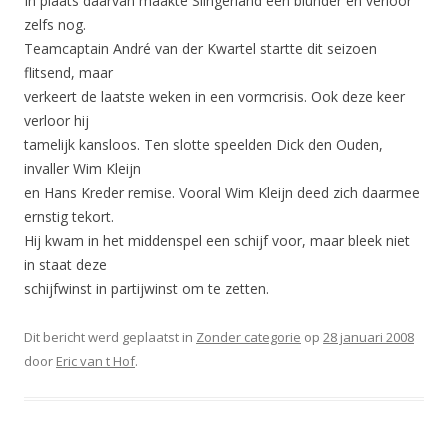
In plaats daarvan maakte Slingerland een blunder en verloor
zelfs nog.
Teamcaptain André van der Kwartel startte dit seizoen
flitsend, maar
verkeert de laatste weken in een vormcrisis. Ook deze keer
verloor hij
tamelijk kansloos. Ten slotte speelden Dick den Ouden,
invaller Wim Kleijn
en Hans Kreder remise. Vooral Wim Kleijn deed zich daarmee
ernstig tekort.
Hij kwam in het middenspel een schijf voor, maar bleek niet
in staat deze
schijfwinst in partijwinst om te zetten.
Dit bericht werd geplaatst in
Zonder categorie
op
28 januari 2008
door
Eric van t Hof
.