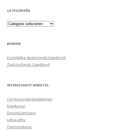
CATEGORIEËN
Categorieën
BONDEN
Koninklijke Nederlands DamBond
Zuid-Hollands DamBond
INTERESSANTE WEBSITES
Correspondentiedammen
Damkunst
DroomDamsters
Lidraughts
Toernooibase