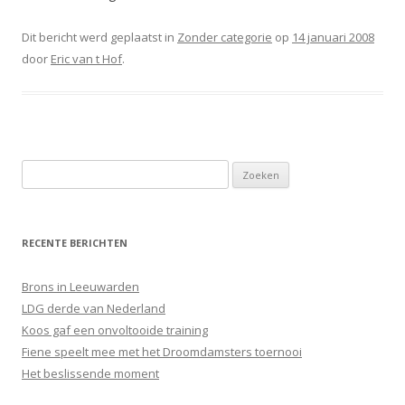
Dit bericht werd geplaatst in
Zonder categorie
op
14 januari 2008
door
Eric van t Hof
.
Zoeken
naar:
RECENTE BERICHTEN
Brons in Leeuwarden
LDG derde van Nederland
Koos gaf een onvoltooide training
Fiene speelt mee met het Droomdamsters toernooi
Het beslissende moment