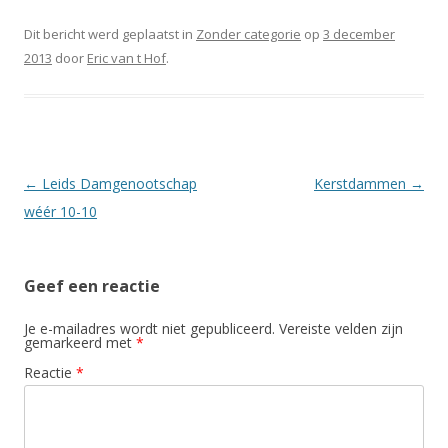
Dit bericht werd geplaatst in
Zonder categorie
op
3 december
2013
door
Eric van t Hof
.
Berichtnavigatie
←
Leids Damgenootschap
Kerstdammen
→
wéér 10-10
Geef een reactie
Je e-mailadres wordt niet gepubliceerd.
Vereiste velden zijn
gemarkeerd met
*
Reactie
*