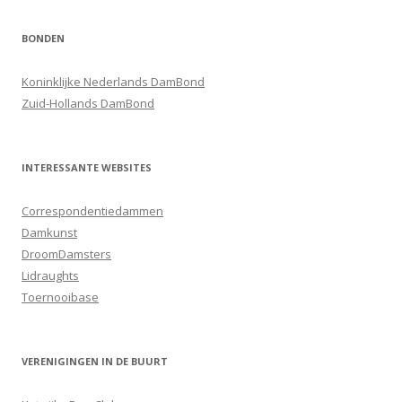
BONDEN
Koninklijke Nederlands DamBond
Zuid-Hollands DamBond
INTERESSANTE WEBSITES
Correspondentiedammen
Damkunst
DroomDamsters
Lidraughts
Toernooibase
VERENIGINGEN IN DE BUURT