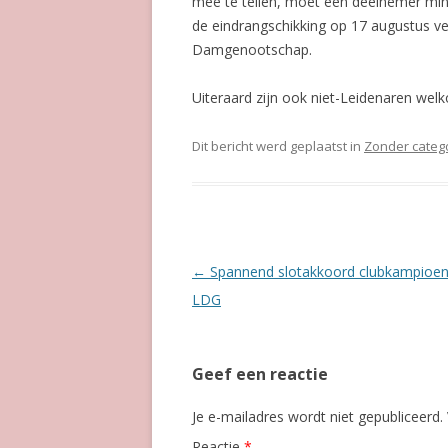
mee te tellen, moet een deelnemer min
de eindrangschikking op 17 augustus ver
Damgenootschap.
Uiteraard zijn ook niet-Leidenaren welk
Dit bericht werd geplaatst in
Zonder categ
Berichtnavigatie
←
Spannend slotakkoord clubkampioe
LDG
Geef een reactie
Je e-mailadres wordt niet gepubliceerd.
Reactie
*