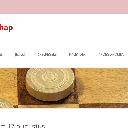
hap
Spring naar de inhoud
ES
JEUGD
SPELREGELS
KALENDER
KROEGDAMMEN
t/m 17 augustus