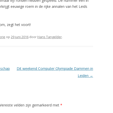
imaal vijf ronden hebben gespeeld. De nummer één in
krijgt eeuwige roem in de rijke annalen van het Leids
om, zegt het voort!
orie
op
29 juni 2016
door
Hans Tangelder
.
nschap
Dit weekend Computer Olympiade Dammen in
Leiden
→
Vereiste velden zijn gemarkeerd met
*