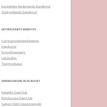
Koninklijke Nederlands DamBond
Zuid-Hollands DamBond
INTERESSANTE WEBSITES
Correspondentiedammen
Damkunst
DroomDamsters
Lidraughts
Toernooibase
VERENIGINGEN IN DE BUURT
Katwijks DamClub
Rijnsburgse DamClub
Samen Sterk Hazerswoude