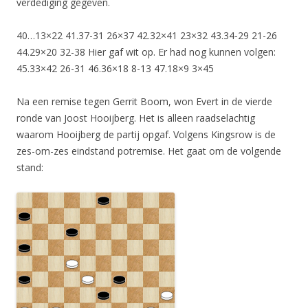
verdediging gegeven.
40…13×22 41.37-31 26×37 42.32×41 23×32 43.34-29 21-26
44.29×20 32-38 Hier gaf wit op. Er had nog kunnen volgen:
45.33×42 26-31 46.36×18 8-13 47.18×9 3×45
Na een remise tegen Gerrit Boom, won Evert in de vierde
ronde van Joost Hooijberg. Het is alleen raadselachtig
waarom Hooijberg de partij opgaf. Volgens Kingsrow is de
zes-om-zes eindstand potremise. Het gaat om de volgende
stand: