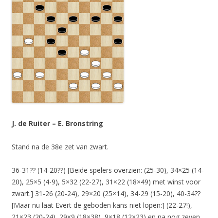
J. de Ruiter – E. Bronstring
Stand na de 38e zet van zwart.
36-31?? (14-20??) [Beide spelers overzien: (25-30), 34×25 (14-
20), 25×5 (4-9), 5×32 (22-27), 31×22 (18×49) met winst voor
zwart.] 31-26 (20-24), 29×20 (25×14), 34-29 (15-20), 40-34??
[Maar nu laat Evert de geboden kans niet lopen:] (22-27!),
21×23 (20-24), 29×9 (18×38), 9×18 (12×23) en na nog zeven