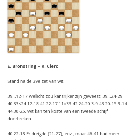
E. Bronstring – R. Clerc
Stand na de 39e zet van wit.
39…12-17 Wellicht zou kansrijker zijn geweest: 39…24-29
40.33×24 12-18 41.22-17 11×33 42.24-20 3-9 43.20-15 9-14
44.30-25. Wit kan ten koste van een tweede schijf
doorbreken.
40.22-18 Er dreigde (21-27), enz., maar 46-41 had meer