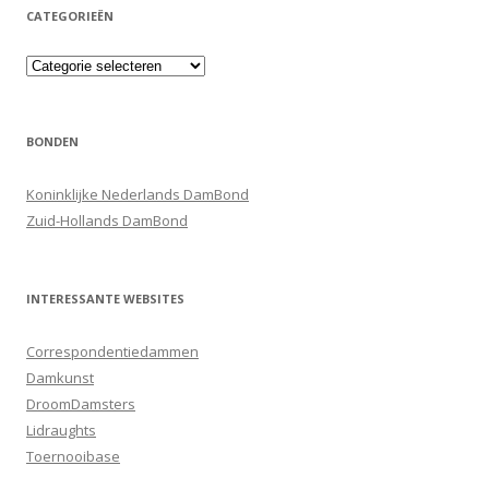
CATEGORIEËN
Categorieën
BONDEN
Koninklijke Nederlands DamBond
Zuid-Hollands DamBond
INTERESSANTE WEBSITES
Correspondentiedammen
Damkunst
DroomDamsters
Lidraughts
Toernooibase