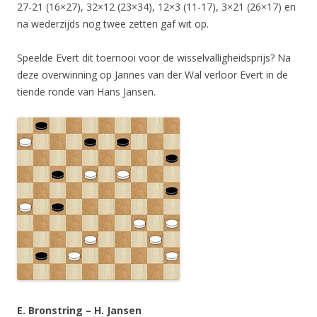
27-21 (16×27), 32×12 (23×34), 12×3 (11-17), 3×21 (26×17) en
na wederzijds nog twee zetten gaf wit op.
Speelde Evert dit toernooi voor de wisselvalligheidsprijs? Na
deze overwinning op Jannes van der Wal verloor Evert in de
tiende ronde van Hans Jansen.
E. Bronstring – H. Jansen