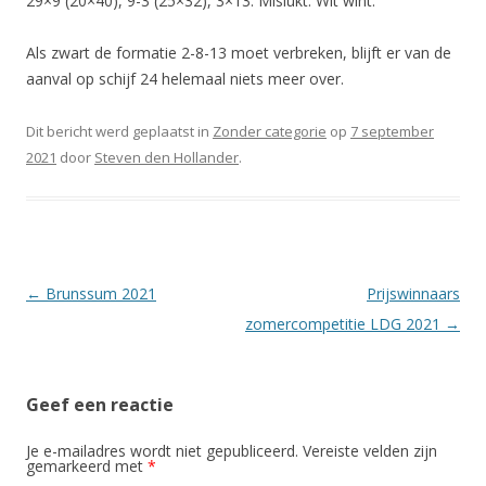
29×9 (20×40), 9-3 (25×32), 3×13. Mislukt. Wit wint.
Als zwart de formatie 2-8-13 moet verbreken, blijft er van de
aanval op schijf 24 helemaal niets meer over.
Dit bericht werd geplaatst in
Zonder categorie
op
7 september
2021
door
Steven den Hollander
.
Berichtnavigatie
←
Brunssum 2021
Prijswinnaars
zomercompetitie LDG 2021
→
Geef een reactie
Je e-mailadres wordt niet gepubliceerd.
Vereiste velden zijn
gemarkeerd met
*