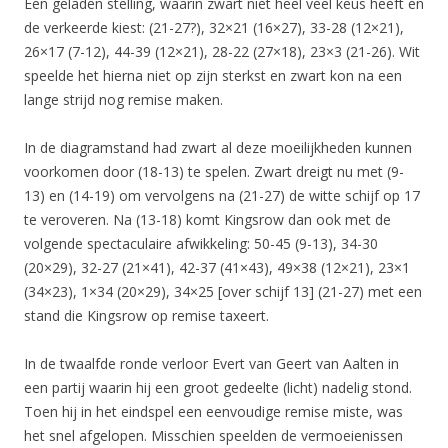
Een geladen stelling, waarin zwart niet heel veel keus heeft en
de verkeerde kiest: (21-27?), 32×21 (16×27), 33-28 (12×21),
26×17 (7-12), 44-39 (12×21), 28-22 (27×18), 23×3 (21-26). Wit
speelde het hierna niet op zijn sterkst en zwart kon na een
lange strijd nog remise maken.
In de diagramstand had zwart al deze moeilijkheden kunnen
voorkomen door (18-13) te spelen. Zwart dreigt nu met (9-
13) en (14-19) om vervolgens na (21-27) de witte schijf op 17
te veroveren. Na (13-18) komt Kingsrow dan ook met de
volgende spectaculaire afwikkeling: 50-45 (9-13), 34-30
(20×29), 32-27 (21×41), 42-37 (41×43), 49×38 (12×21), 23×1
(34×23), 1×34 (20×29), 34×25 [over schijf 13] (21-27) met een
stand die Kingsrow op remise taxeert.
In de twaalfde ronde verloor Evert van Geert van Aalten in
een partij waarin hij een groot gedeelte (licht) nadelig stond.
Toen hij in het eindspel een eenvoudige remise miste, was
het snel afgelopen. Misschien speelden de vermoeienissen