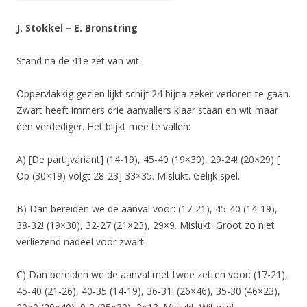
J. Stokkel – E. Bronstring
Stand na de 41e zet van wit.
Oppervlakkig gezien lijkt schijf 24 bijna zeker verloren te gaan.
Zwart heeft immers drie aanvallers klaar staan en wit maar
één verdediger. Het blijkt mee te vallen:
A) [De partijvariant] (14-19), 45-40 (19×30), 29-24! (20×29) [
Op (30×19) volgt 28-23] 33×35. Mislukt. Gelijk spel.
B) Dan bereiden we de aanval voor: (17-21), 45-40 (14-19),
38-32! (19×30), 32-27 (21×23), 29×9. Mislukt. Groot zo niet
verliezend nadeel voor zwart.
C) Dan bereiden we de aanval met twee zetten voor: (17-21),
45-40 (21-26), 40-35 (14-19), 36-31! (26×46), 35-30 (46×23),