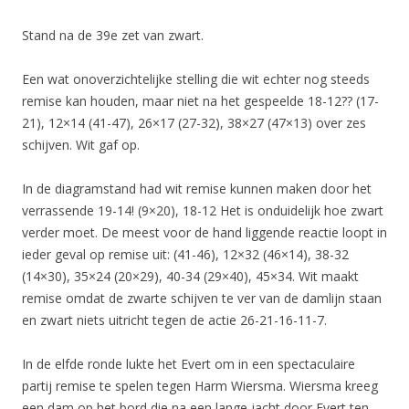
Stand na de 39e zet van zwart.
Een wat onoverzichtelijke stelling die wit echter nog steeds
remise kan houden, maar niet na het gespeelde 18-12?? (17-
21), 12×14 (41-47), 26×17 (27-32), 38×27 (47×13) over zes
schijven. Wit gaf op.
In de diagramstand had wit remise kunnen maken door het
verrassende 19-14! (9×20), 18-12 Het is onduidelijk hoe zwart
verder moet. De meest voor de hand liggende reactie loopt in
ieder geval op remise uit: (41-46), 12×32 (46×14), 38-32
(14×30), 35×24 (20×29), 40-34 (29×40), 45×34. Wit maakt
remise omdat de zwarte schijven te ver van de damlijn staan
en zwart niets uitricht tegen de actie 26-21-16-11-7.
In de elfde ronde lukte het Evert om in een spectaculaire
partij remise te spelen tegen Harm Wiersma. Wiersma kreeg
een dam op het bord die na een lange jacht door Evert ten