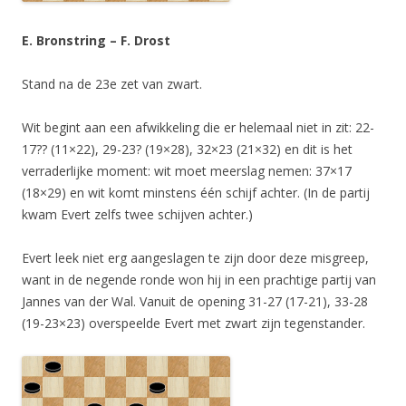
E. Bronstring – F. Drost
Stand na de 23e zet van zwart.
Wit begint aan een afwikkeling die er helemaal niet in zit: 22-
17?? (11×22), 29-23? (19×28), 32×23 (21×32) en dit is het
verraderlijke moment: wit moet meerslag nemen: 37×17
(18×29) en wit komt minstens één schijf achter. (In de partij
kwam Evert zelfs twee schijven achter.)
Evert leek niet erg aangeslagen te zijn door deze misgreep,
want in de negende ronde won hij in een prachtige partij van
Jannes van der Wal. Vanuit de opening 31-27 (17-21), 33-28
(19-23×23) overspeelde Evert met zwart zijn tegenstander.