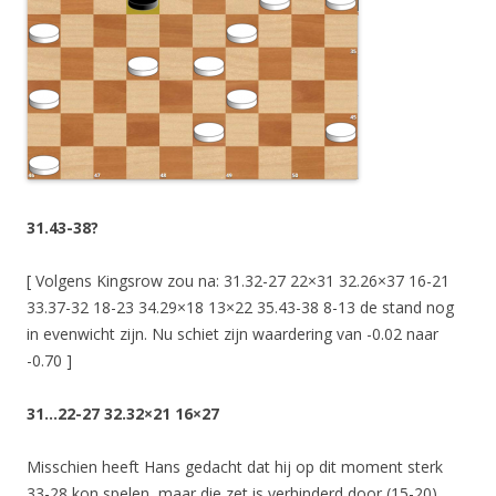
31.43-38?
[ Volgens Kingsrow zou na: 31.32-27 22×31 32.26×37 16-21
33.37-32 18-23 34.29×18 13×22 35.43-38 8-13 de stand nog
in evenwicht zijn. Nu schiet zijn waardering van -0.02 naar
-0.70 ]
31…22-27 32.32×21 16×27
Misschien heeft Hans gedacht dat hij op dit moment sterk
33-28 kon spelen, maar die zet is verhinderd door (15-20),