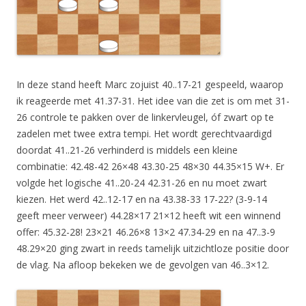
In deze stand heeft Marc zojuist 40..17-21 gespeeld, waarop
ik reageerde met 41.37-31. Het idee van die zet is om met 31-
26 controle te pakken over de linkervleugel, óf zwart op te
zadelen met twee extra tempi. Het wordt gerechtvaardigd
doordat 41..21-26 verhinderd is middels een kleine
combinatie: 42.48-42 26×48 43.30-25 48×30 44.35×15 W+. Er
volgde het logische 41..20-24 42.31-26 en nu moet zwart
kiezen. Het werd 42..12-17 en na 43.38-33 17-22? (3-9-14
geeft meer verweer) 44.28×17 21×12 heeft wit een winnend
offer: 45.32-28! 23×21 46.26×8 13×2 47.34-29 en na 47..3-9
48.29×20 ging zwart in reeds tamelijk uitzichtloze positie door
de vlag. Na afloop bekeken we de gevolgen van 46..3×12.