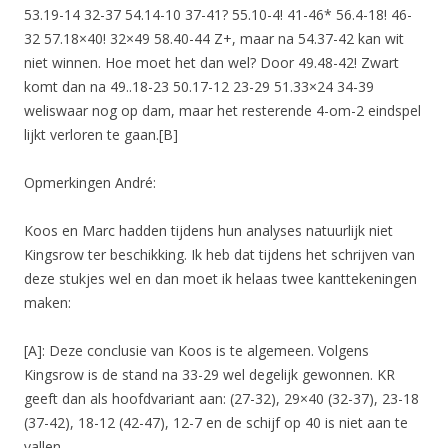
53.19-14 32-37 54.14-10 37-41? 55.10-4! 41-46* 56.4-18! 46-
32 57.18×40! 32×49 58.40-44 Z+, maar na 54.37-42 kan wit
niet winnen. Hoe moet het dan wel? Door 49.48-42! Zwart
komt dan na 49..18-23 50.17-12 23-29 51.33×24 34-39
weliswaar nog op dam, maar het resterende 4-om-2 eindspel
lijkt verloren te gaan.[B]
Opmerkingen André:
Koos en Marc hadden tijdens hun analyses natuurlijk niet
Kingsrow ter beschikking. Ik heb dat tijdens het schrijven van
deze stukjes wel en dan moet ik helaas twee kanttekeningen
maken:
[A]: Deze conclusie van Koos is te algemeen. Volgens
Kingsrow is de stand na 33-29 wel degelijk gewonnen. KR
geeft dan als hoofdvariant aan: (27-32), 29×40 (32-37), 23-18
(37-42), 18-12 (42-47), 12-7 en de schijf op 40 is niet aan te
vallen.