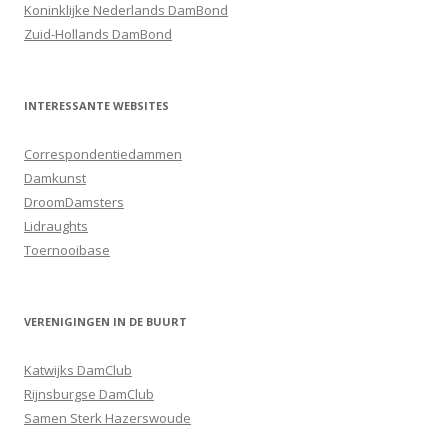
Koninklijke Nederlands DamBond
Zuid-Hollands DamBond
INTERESSANTE WEBSITES
Correspondentiedammen
Damkunst
DroomDamsters
Lidraughts
Toernooibase
VERENIGINGEN IN DE BUURT
Katwijks DamClub
Rijnsburgse DamClub
Samen Sterk Hazerswoude