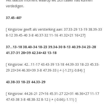
Het laatste moment waarop wit zich taaier had kunnen
verdedigen.
37.45-40?
[ Kingsrow geeft als versterking aan: 37.33-29 13-19 38.39-33
8-12 39.45-40 3-8 40.37-32 11-16 41.32×21 16×27]
37…13-18 38.40-34 18-23 39.34-30 8-13 40.39-34 23-28
41.37-31 28×39 42.34×43 13-18
[ Kingsrow: 42…11-17 43.43-39 13-18 44.39-33 18-23 45.33-
29 23×34 46.30×39 3-8 47.39-33 (-+ (-1.21);-0.84) ]
43.38-33 18-23 44.33-29
[ Kingsrow: 44.26-21 27×16 45.31-27 22×31 46.36×27 11-17
47.43-38 3-8 48.38-32 8-12 (-+ (-0.66);-1.11) ]