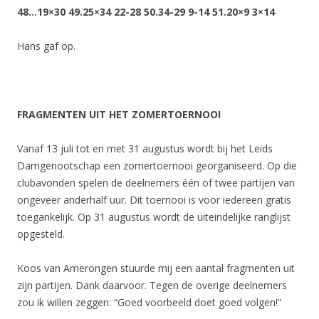
48…19×30 49.25×34 22-28 50.34-29 9-14 51.20×9 3×14
Hans gaf op.
FRAGMENTEN UIT HET ZOMERTOERNOOI
Vanaf 13 juli tot en met 31 augustus wordt bij het Leids
Damgenootschap een zomertoernooi georganiseerd. Op die
clubavonden spelen de deelnemers één of twee partijen van
ongeveer anderhalf uur. Dit toernooi is voor iedereen gratis
toegankelijk. Op 31 augustus wordt de uiteindelijke ranglijst
opgesteld.
Koos van Amerongen stuurde mij een aantal fragmenten uit
zijn partijen. Dank daarvoor. Tegen de overige deelnemers
zou ik willen zeggen: “Goed voorbeeld doet goed volgen!”