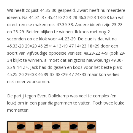
Wit heeft zojuist 44.35-30 gespeeld. Zwart heeft nu meerdere
ideeën. Na 44..31-37 45.41×32 23-28 46.32×23 18×38 kan wit
direct remise maken met 47.39-33. Andere ideeën zijn 23-28
en 23-29. Beiden blijken te winnen. Ik koos met nog 2
seconden op de klok voor 44..23-29. De clue is dat wit na
45.33-28 29×20 46.25×14 13-19 47.14×23 18×29 door een
soort van vijfvoudige oppositie verliest: 48.28-22 4-9! (ook 29-
34 blijkt te winnen, al moet dat enigszins nauwkeurig) 49.30-
25 9-14 Z+. Jack had dit gezien en koos voor het beste plan:
45.25-20 29×38 46.39-33 38×29 47.24×33 maar kon verlies
niet meer voorkomen.
De partij tegen Evert Dollekamp was veel te complex (en
leuk) om in een paar diagrammen te vatten. Toch twee leuke
momenten: