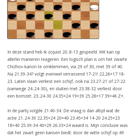
In deze stand heb ik zojuist 20..8-13 gespeeld. Wit kan op
allerlei manieren reageren. Een logisch plan is om het zwarte
Chizhov-kanon te omklemmen, via 29 of 30, met 39 of 40.
Na 21.39-34? volgt evenwel verrassend 17-21! 22.26×17 18-
23. Laten slaan verliest een schijf, ook na 23.27-21 of 27-22
(vanwege 24..24-30), en sluiten met 23.38-32 verliest door
een bomzet: 23..24-30 24.35×24 19×39 25.28×17 39×46 Z+.
In de partij volgde 21.40-34. De vraag is dan altijd wat de
actie 21..24-30 22.35×24 20×40 23.45×34 14-20 24.25×23
18×40 25.39-34 40×29 26.33×24 waard is. Mijn conclusie was
dat het zwart geen kansen biedt: door de witte schijf op 49