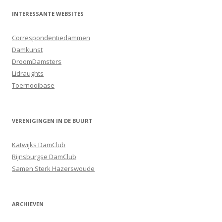
INTERESSANTE WEBSITES
Correspondentiedammen
Damkunst
DroomDamsters
Lidraughts
Toernooibase
VERENIGINGEN IN DE BUURT
Katwijks DamClub
Rijnsburgse DamClub
Samen Sterk Hazerswoude
ARCHIEVEN