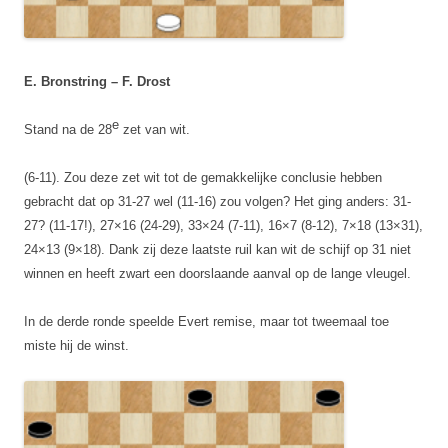
E. Bronstring – F. Drost
e
Stand na de 28
zet van wit.
(6-11). Zou deze zet wit tot de gemakkelijke conclusie hebben
gebracht dat op 31-27 wel (11-16) zou volgen? Het ging anders: 31-
27? (11-17!), 27×16 (24-29), 33×24 (7-11), 16×7 (8-12), 7×18 (13×31),
24×13 (9×18). Dank zij deze laatste ruil kan wit de schijf op 31 niet
winnen en heeft zwart een doorslaande aanval op de lange vleugel.
In de derde ronde speelde Evert remise, maar tot tweemaal toe
miste hij de winst.