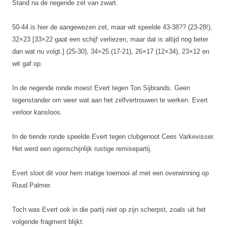
Stand na de negende zet van zwart.
50-44 is hier de aangewezen zet, maar wit speelde 43-38?? (23-28!),
32×23 [33×22 gaat een schijf verliezen, maar dat is altijd nog beter
dan wat nu volgt.] (25-30), 34×25 (17-21), 26×17 (12×34), 23×12 en
wit gaf op.
In de negende ronde moest Evert tegen Ton Sijbrands. Geen
tegenstander om weer wat aan het zelfvertrouwen te werken. Evert
verloor kansloos.
In de tiende ronde speelde Evert tegen clubgenoot Cees Varkevisser.
Het werd een ogenschijnlijk rustige remisepartij.
Evert sloot dit voor hem matige toernooi af met een overwinning op
Ruud Palmer.
Toch was Evert ook in die partij niet op zijn scherpst, zoals uit het
volgende fragment blijkt: