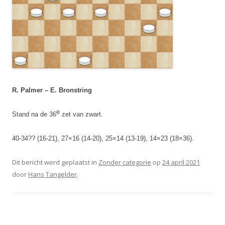
R. Palmer – E. Bronstring
e
Stand na de 36
zet van zwart.
40-34?? (16-21), 27×16 (14-20), 25×14 (13-19), 14×23 (18×36).
Dit bericht werd geplaatst in
Zonder categorie
op
24 april 2021
door
Hans Tangelder
.