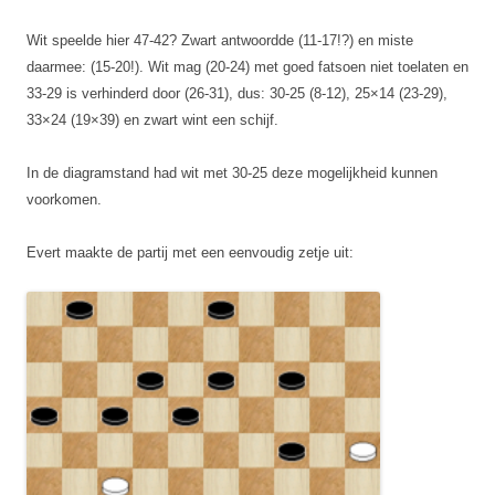
Wit speelde hier 47-42? Zwart antwoordde (11-17!?) en miste
daarmee: (15-20!). Wit mag (20-24) met goed fatsoen niet toelaten en
33-29 is verhinderd door (26-31), dus: 30-25 (8-12), 25×14 (23-29),
33×24 (19×39) en zwart wint een schijf.
In de diagramstand had wit met 30-25 deze mogelijkheid kunnen
voorkomen.
Evert maakte de partij met een eenvoudig zetje uit: