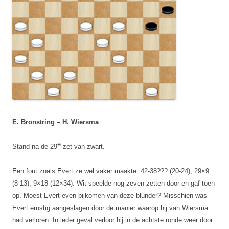
E. Bronstring – H. Wiersma
e
Stand na de 29
zet van zwart.
Een fout zoals Evert ze wel vaker maakte: 42-38??? (20-24), 29×9
(8-13), 9×18 (12×34). Wit speelde nog zeven zetten door en gaf toen
op. Moest Evert even bijkomen van deze blunder?
Misschien was
Evert ernstig aangeslagen door de manier waarop hij van Wiersma
had verloren. In ieder geval verloor hij in de achtste ronde weer door