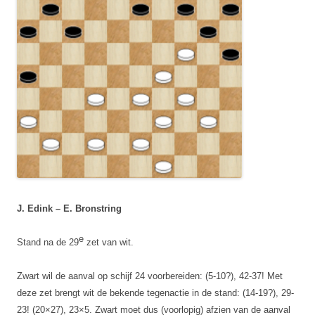
J. Edink – E. Bronstring
e
Stand na de 29
zet van wit.
Zwart wil de aanval op schijf 24 voorbereiden: (5-10?), 42-37! Met
deze zet brengt wit de bekende tegenactie in de stand: (14-19?), 29-
23! (20×27), 23×5. Zwart moet dus (voorlopig) afzien van de aanval