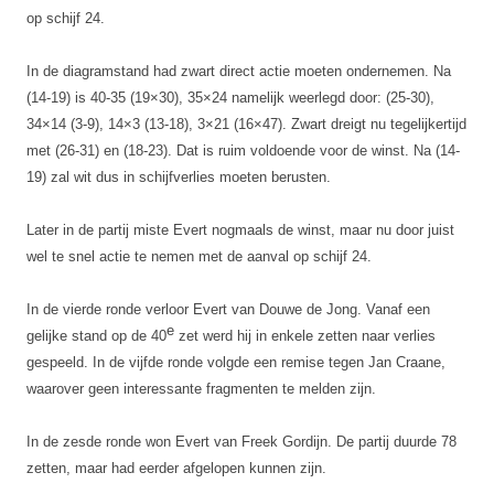
op schijf 24.
In de diagramstand had zwart direct actie moeten ondernemen. Na
(14-19) is 40-35 (19×30), 35×24 namelijk weerlegd door: (25-30),
34×14 (3-9), 14×3 (13-18), 3×21 (16×47). Zwart dreigt nu tegelijkertijd
met (26-31) en (18-23). Dat is ruim voldoende voor de winst. Na (14-
19) zal wit dus in schijfverlies moeten berusten.
Later in de partij miste Evert nogmaals de winst, maar nu door juist
wel te snel actie te nemen met de aanval op schijf 24.
In de vierde ronde verloor Evert van Douwe de Jong. Vanaf een
e
gelijke stand op de 40
zet werd hij in enkele zetten naar verlies
gespeeld. In de vijfde ronde volgde een remise tegen Jan Craane,
waarover geen interessante fragmenten te melden zijn.
In de zesde ronde won Evert van Freek Gordijn. De partij duurde 78
zetten, maar had eerder afgelopen kunnen zijn.