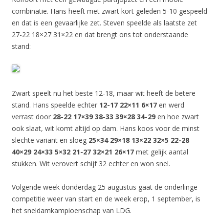
combinatie. Hans heeft met zwart kort geleden 5-10 gespeeld
en dat is een gevaarlijke zet. Steven speelde als laatste zet
27-22 18×27 31×22 en dat brengt ons tot onderstaande
stand:
Zwart speelt nu het beste 12-18, maar wit heeft de betere
stand. Hans speelde echter
12-17 22×11 6×17
en werd
verrast door
28-22 17×39 38-33 39×28 34-29
en hoe zwart
ook slaat, wit komt altijd op dam. Hans koos voor de minst
slechte variant en sloeg
25×34 29×18 13×22 32×5 22-28
40×29 24×33 5×32 21-27 32×21 26×17
met gelijk aantal
stukken. Wit verovert schijf 32 echter en won snel.
Volgende week donderdag 25 augustus gaat de onderlinge
competitie weer van start en de week erop, 1 september, is
het sneldamkampioenschap van LDG.