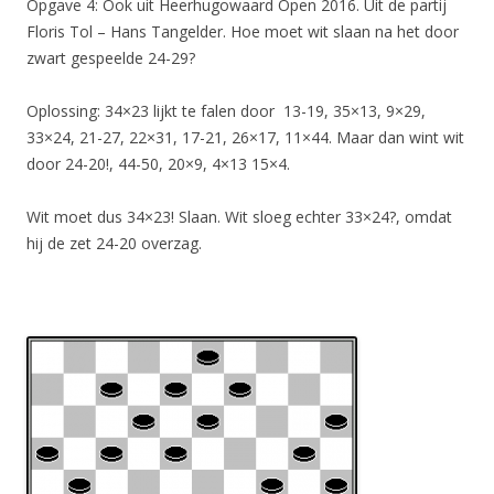
Opgave 4: Ook uit Heerhugowaard Open 2016. Uit de partij
Floris Tol – Hans Tangelder. Hoe moet wit slaan na het door
zwart gespeelde 24-29?
Oplossing: 34×23 lijkt te falen door 13-19, 35×13, 9×29,
33×24, 21-27, 22×31, 17-21, 26×17, 11×44. Maar dan wint wit
door 24-20!, 44-50, 20×9, 4×13 15×4.
Wit moet dus 34×23! Slaan. Wit sloeg echter 33×24?, omdat
hij de zet 24-20 overzag.