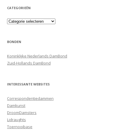
CATEGORIEËN
Categorieën
BONDEN
Koninklijke Nederlands DamBond
Zuid-Hollands DamBond
INTERESSANTE WEBSITES
Correspondentiedammen
Damkunst
DroomDamsters
Lidraughts
Toernooibase