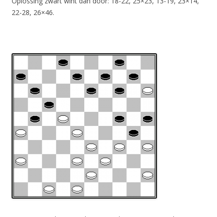
Oplossing zwart wint dan door: 18-22, 25×23, 13-19, 23×14,
22-28, 26×46.