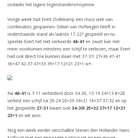
ondanks het lagere tegenstandersmoyenne.
Vorige week had Evert Dollekamp een mooi web van
combinaties gespannen. Edwin van Hofwegen heeft in
onderstaande stand als laatste 17-22? gespeeld en nu
speelde Evert het niet verkeerde
46-41
en zwart kan niet
meer voorkomen minstens een schijf te verliezen, maar Evert
had ook direct toe kunnen slaan met 37-31! 27×36 47-41
36×47 42-37 47×33 39×17 12×21 23×1 w+.
Na
46-41
is 7-11 verhinderd door 34-30, 13-19 24×13 8×28
verliest een schijf na 29-24 20×29 34×21 16×37 37-32 en op
het gespeelde
27-31
kwam ook
34-30! 25×32 37×17 12×21
23×1
en wit won.
Nog een week eerder verschalkte Steven den Hollander Hans
Kolfoort met een gewaagde partijopzet en een mooie