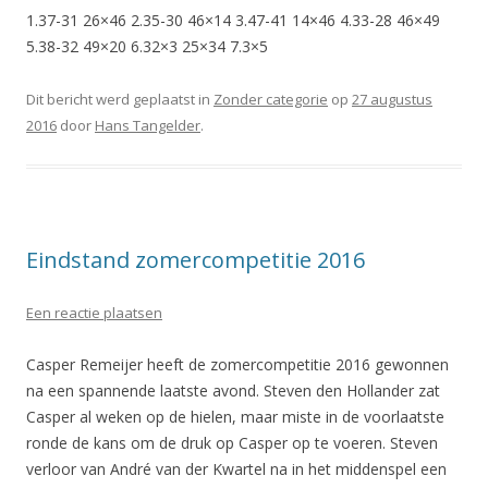
1.37-31 26×46 2.35-30 46×14 3.47-41 14×46 4.33-28 46×49
5.38-32 49×20 6.32×3 25×34 7.3×5
Dit bericht werd geplaatst in
Zonder categorie
op
27 augustus
2016
door
Hans Tangelder
.
Eindstand zomercompetitie 2016
Een reactie plaatsen
Casper Remeijer heeft de zomercompetitie 2016 gewonnen
na een spannende laatste avond. Steven den Hollander zat
Casper al weken op de hielen, maar miste in de voorlaatste
ronde de kans om de druk op Casper op te voeren. Steven
verloor van André van der Kwartel na in het middenspel een