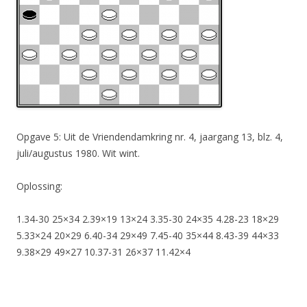
Opgave 5: Uit de Vriendendamkring nr. 4, jaargang 13, blz. 4,
juli/augustus 1980. Wit wint.
Oplossing:
1.34-30 25×34 2.39×19 13×24 3.35-30 24×35 4.28-23 18×29
5.33×24 20×29 6.40-34 29×49 7.45-40 35×44 8.43-39 44×33
9.38×29 49×27 10.37-31 26×37 11.42×4