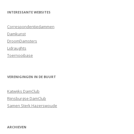
INTERESSANTE WEBSITES
Correspondentiedammen
Damkunst
DroomDamsters
Lidraughts
Toernooibase
VERENIGINGEN IN DE BUURT
Katwijks DamClub
Rijnsburgse DamClub
Samen Sterk Hazerswoude
ARCHIEVEN