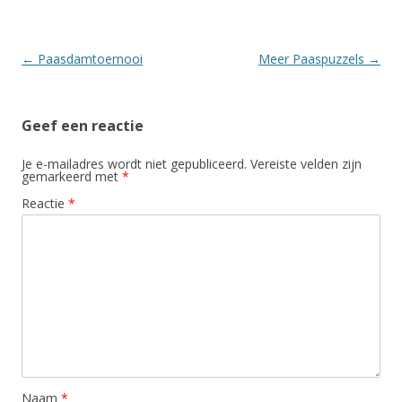
Berichtnavigatie
←
Paasdamtoernooi
Meer Paaspuzzels
→
Geef een reactie
Je e-mailadres wordt niet gepubliceerd.
Vereiste velden zijn
gemarkeerd met
*
Reactie
*
Naam
*