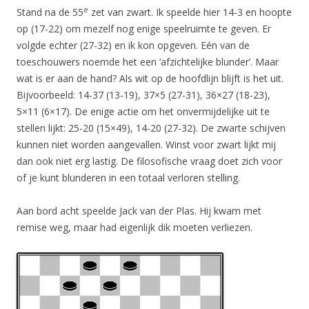
e
Stand na de 55
zet van zwart. Ik speelde hier 14-3 en hoopte
op (17-22) om mezelf nog enige speelruimte te geven. Er
volgde echter (27-32) en ik kon opgeven. Eén van de
toeschouwers noemde het een ‘afzichtelijke blunder’. Maar
wat is er aan de hand? Als wit op de hoofdlijn blijft is het uit.
Bijvoorbeeld: 14-37 (13-19), 37×5 (27-31), 36×27 (18-23),
5×11 (6×17). De enige actie om het onvermijdelijke uit te
stellen lijkt: 25-20 (15×49), 14-20 (27-32). De zwarte schijven
kunnen niet worden aangevallen. Winst voor zwart lijkt mij
dan ook niet erg lastig. De filosofische vraag doet zich voor
of je kunt blunderen in een totaal verloren stelling.
Aan bord acht speelde Jack van der Plas. Hij kwam met
remise weg, maar had eigenlijk dik moeten verliezen.