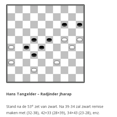
Hans Tangelder – Radjinder Jharap
e
Stand na de 53
zet van zwart. Na 39-34 zal zwart remise
maken met (32-38), 42×33 (28×39), 34×43 (23-28), enz.