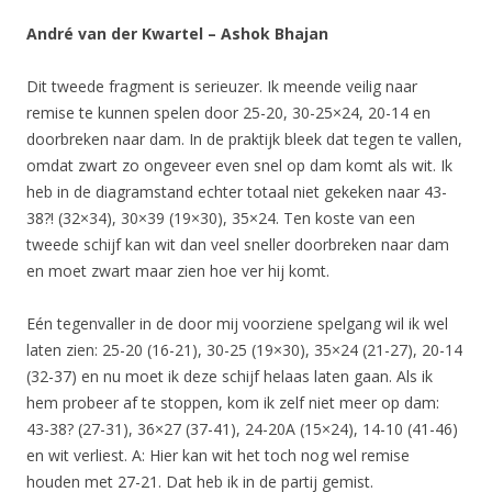
André van der Kwartel – Ashok Bhajan
Dit tweede fragment is serieuzer. Ik meende veilig naar
remise te kunnen spelen door 25-20, 30-25×24, 20-14 en
doorbreken naar dam. In de praktijk bleek dat tegen te vallen,
omdat zwart zo ongeveer even snel op dam komt als wit. Ik
heb in de diagramstand echter totaal niet gekeken naar 43-
38?! (32×34), 30×39 (19×30), 35×24. Ten koste van een
tweede schijf kan wit dan veel sneller doorbreken naar dam
en moet zwart maar zien hoe ver hij komt.
Eén tegenvaller in de door mij voorziene spelgang wil ik wel
laten zien: 25-20 (16-21), 30-25 (19×30), 35×24 (21-27), 20-14
(32-37) en nu moet ik deze schijf helaas laten gaan. Als ik
hem probeer af te stoppen, kom ik zelf niet meer op dam:
43-38? (27-31), 36×27 (37-41), 24-20A (15×24), 14-10 (41-46)
en wit verliest. A: Hier kan wit het toch nog wel remise
houden met 27-21. Dat heb ik in de partij gemist.