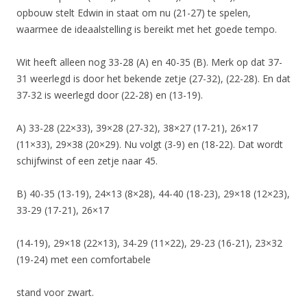
opbouw stelt Edwin in staat om nu (21-27) te spelen,
waarmee de ideaalstelling is bereikt met het goede tempo.
Wit heeft alleen nog 33-28 (A) en 40-35 (B). Merk op dat 37-
31 weerlegd is door het bekende zetje (27-32), (22-28). En dat
37-32 is weerlegd door (22-28) en (13-19).
A) 33-28 (22×33), 39×28 (27-32), 38×27 (17-21), 26×17
(11×33), 29×38 (20×29). Nu volgt (3-9) en (18-22). Dat wordt
schijfwinst of een zetje naar 45.
B) 40-35 (13-19), 24×13 (8×28), 44-40 (18-23), 29×18 (12×23),
33-29 (17-21), 26×17
(14-19), 29×18 (22×13), 34-29 (11×22), 29-23 (16-21), 23×32
(19-24) met een comfortabele
stand voor zwart.