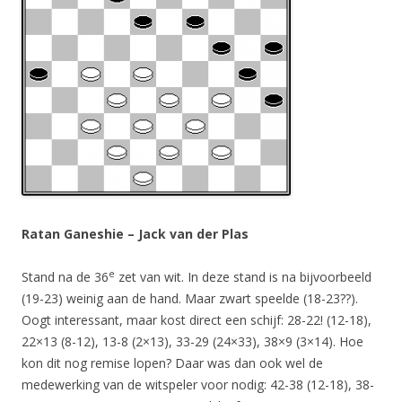
Ratan Ganeshie – Jack van der Plas
e
Stand na de 36
zet van wit. In deze stand is na bijvoorbeeld
(19-23) weinig aan de hand. Maar zwart speelde (18-23??).
Oogt interessant, maar kost direct een schijf: 28-22! (12-18),
22×13 (8-12), 13-8 (2×13), 33-29 (24×33), 38×9 (3×14). Hoe
kon dit nog remise lopen? Daar was dan ook wel de
medewerking van de witspeler voor nodig: 42-38 (12-18), 38-