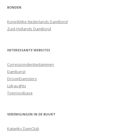
BONDEN
Koninklijke Nederlands DamBond
Zuid-Hollands DamBond
INTERESSANTE WEBSITES
Correspondentiedammen
Damkunst
DroomDamsters
Lidraughts
Toernooibase
VERENIGINGEN IN DE BUURT
Katwijks DamClub