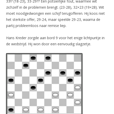
33!? (18-23), 33-29?? Een potsierlijke fout, waarmee wit
zichzelf in de problemen brengt. (23-28), 32×23 (19×28). Wit
moet noodgedwongen een schijf terugofferen. Hij koos niet
het sterkste offer, 29-24, maar speelde 29-23, waarna de
partij probleemloos naar remise liep.
Hans Kreder zorgde aan bord 9 voor het enige lichtpuntje in
de wedstrijd. Hij won door een eenvoudig slagzetje.