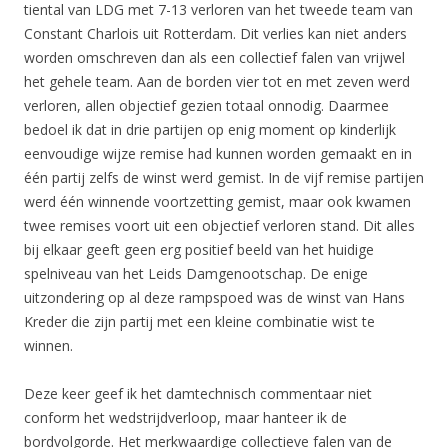
tiental van LDG met 7-13 verloren van het tweede team van
Constant Charlois uit Rotterdam. Dit verlies kan niet anders
worden omschreven dan als een collectief falen van vrijwel
het gehele team. Aan de borden vier tot en met zeven werd
verloren, allen objectief gezien totaal onnodig. Daarmee
bedoel ik dat in drie partijen op enig moment op kinderlijk
eenvoudige wijze remise had kunnen worden gemaakt en in
één partij zelfs de winst werd gemist. In de vijf remise partijen
werd één winnende voortzetting gemist, maar ook kwamen
twee remises voort uit een objectief verloren stand. Dit alles
bij elkaar geeft geen erg positief beeld van het huidige
spelniveau van het Leids Damgenootschap. De enige
uitzondering op al deze rampspoed was de winst van Hans
Kreder die zijn partij met een kleine combinatie wist te
winnen.
Deze keer geef ik het damtechnisch commentaar niet
conform het wedstrijdverloop, maar hanteer ik de
bordvolgorde. Het merkwaardige collectieve falen van de