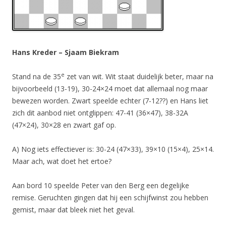
Hans Kreder – Sjaam Biekram
e
Stand na de 35
zet van wit. Wit staat duidelijk beter, maar na
bijvoorbeeld (13-19), 30-24×24 moet dat allemaal nog maar
bewezen worden. Zwart speelde echter (7-12??) en Hans liet
zich dit aanbod niet ontglippen: 47-41 (36×47), 38-32A
(47×24), 30×28 en zwart gaf op.
A) Nog iets effectiever is: 30-24 (47×33), 39×10 (15×4), 25×14.
Maar ach, wat doet het ertoe?
Aan bord 10 speelde Peter van den Berg een degelijke
remise. Geruchten gingen dat hij een schijfwinst zou hebben
gemist, maar dat bleek niet het geval.