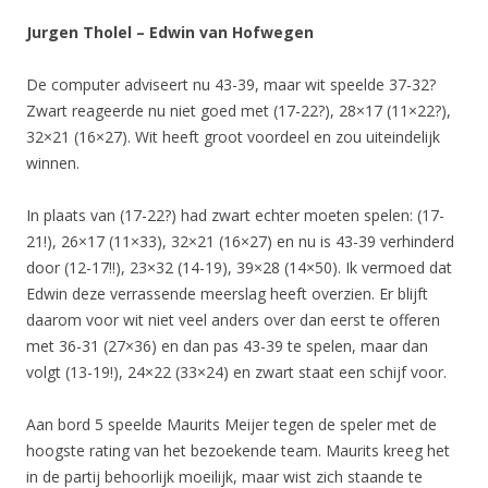
Jurgen Tholel – Edwin van Hofwegen
De computer adviseert nu 43-39, maar wit speelde 37-32?
Zwart reageerde nu niet goed met (17-22?), 28×17 (11×22?),
32×21 (16×27). Wit heeft groot voordeel en zou uiteindelijk
winnen.
In plaats van (17-22?) had zwart echter moeten spelen: (17-
21!), 26×17 (11×33), 32×21 (16×27) en nu is 43-39 verhinderd
door (12-17!!), 23×32 (14-19), 39×28 (14×50). Ik vermoed dat
Edwin deze verrassende meerslag heeft overzien. Er blijft
daarom voor wit niet veel anders over dan eerst te offeren
met 36-31 (27×36) en dan pas 43-39 te spelen, maar dan
volgt (13-19!), 24×22 (33×24) en zwart staat een schijf voor.
Aan bord 5 speelde Maurits Meijer tegen de speler met de
hoogste rating van het bezoekende team. Maurits kreeg het
in de partij behoorlijk moeilijk, maar wist zich staande te