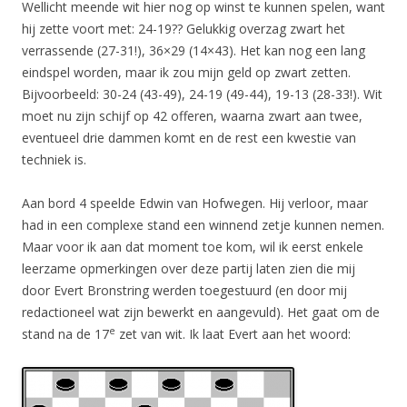
Wellicht meende wit hier nog op winst te kunnen spelen, want
hij zette voort met: 24-19?? Gelukkig overzag zwart het
verrassende (27-31!), 36×29 (14×43). Het kan nog een lang
eindspel worden, maar ik zou mijn geld op zwart zetten.
Bijvoorbeeld: 30-24 (43-49), 24-19 (49-44), 19-13 (28-33!). Wit
moet nu zijn schijf op 42 offeren, waarna zwart aan twee,
eventueel drie dammen komt en de rest een kwestie van
techniek is.
Aan bord 4 speelde Edwin van Hofwegen. Hij verloor, maar
had in een complexe stand een winnend zetje kunnen nemen.
Maar voor ik aan dat moment toe kom, wil ik eerst enkele
leerzame opmerkingen over deze partij laten zien die mij
door Evert Bronstring werden toegestuurd (en door mij
redactioneel wat zijn bewerkt en aangevuld). Het gaat om de
e
stand na de 17
zet van wit. Ik laat Evert aan het woord: