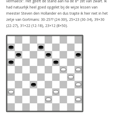
vermaeck”. Het geeft de stand aan na de 8
zet van zwart. Ik
had natuurlijk heel goed opgelet bij de wijze lessen van
meester Steven den Hollander en dus trapte ik hier niet in het
zetje van Gortmans: 30-25?? (24-30!), 25×23 (30-34), 39×30
(22-27), 31×22 (12-18), 23×12 (8×50).