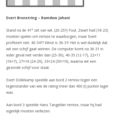
Evert Bronstring – Ramdew Jahani
e
Stand na de 41
zet van wit. (20-25?) Fout. Zwart had (18-23)
moeten spelen om remise te waarborgen, maar Evert
profiteert niet. 40-34?? Winst is 36-31! Het is wel duidelijk dat
wit een schijf gaat winnen. De computer komt na 36-31 in
ieder geval niet verder dan (25-30), 40-35 (12-17), 22×11
(16×7), 27×16 (24-29), 33×24 (30×19), waarna wit een
gezonde schijf voor staat.
Evert Dollekamp speelde aan bord 2 remise tegen een
tegenstander van wie de rating meer dan 400 (!) punten lager
was.
Aan bord 3 speelde Hans Tangelder remise, maar hij had
eigenlijk moeten verliezen.