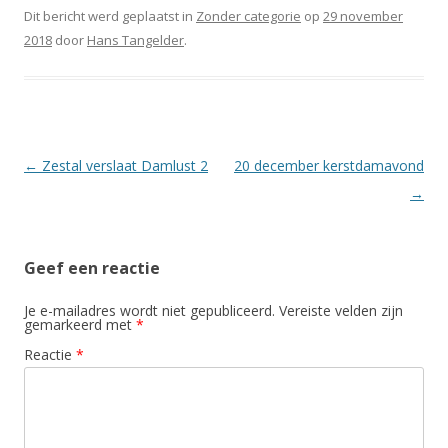
Dit bericht werd geplaatst in
Zonder categorie
op
29 november
2018
door
Hans Tangelder
.
Berichtnavigatie
←
Zestal verslaat Damlust 2
20 december kerstdamavond
→
Geef een reactie
Je e-mailadres wordt niet gepubliceerd.
Vereiste velden zijn
gemarkeerd met
*
Reactie
*