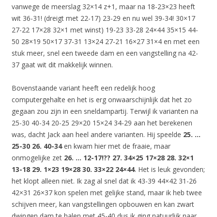
vanwege de meerslag 32×14 z+1, maar na 18-23×23 heeft
wit 36-31! (dreigt met 22-17) 23-29 en nu wel 39-34! 30×17
27-22 17×28 32×1 met winst) 19-23 33-28 24×44 35×15 44-
50 28×19 50×17 37-31 13×24 27-21 16×27 31×4 en met een
stuk meer, snel een tweede dam en een vangstelling na 42-
37 gaat wit dit makkelijk winnen.
Bovenstaande variant heeft een redelijk hoog
computergehalte en het is erg onwaarschijnlijk dat het zo
gegaan zou zijn in een sneldampartij. Terwijl ik varianten na
25-30 40-34 20-25 29×20 15×24 34-29 aan het berekenen
was, dacht Jack aan heel andere varianten. Hij speelde
25. …
25-30 26. 40-34
en kwam hier met de fraaie, maar
onmogelijke zet
26. … 12-17!?? 27. 34×25 17×28 28. 32×1
13-18 29. 1×23 19×28 30. 33×22 24×44
. Het is leuk gevonden;
het klopt alleen niet. Ik zag al snel dat ik 43-39 44×42 31-26
42×31 26×37 kon spelen met gelijke stand, maar ik heb twee
schijven meer, kan vangstellingen opbouwen en kan zwart
dwingen dam te halen met 45-40 dus ik ging natuurlijk naar