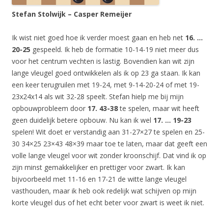
Stefan Stolwijk – Casper Remeijer
Ik wist niet goed hoe ik verder moest gaan en heb net
16. …
20-25
gespeeld. Ik heb de formatie 10-14-19 niet meer dus
voor het centrum vechten is lastig. Bovendien kan wit zijn
lange vleugel goed ontwikkelen als ik op 23 ga staan. Ik kan
een keer terugruilen met 19-24, met 9-14-20-24 of met 19-
23x24x14 als wit 32-28 speelt. Stefan hielp me bij mijn
opbouwprobleem door
17. 43-38
te spelen, maar wit heeft
geen duidelijk betere opbouw. Nu kan ik wel
17. … 19-23
spelen! Wit doet er verstandig aan 31-27×27 te spelen en 25-
30 34×25 23×43 48×39 maar toe te laten, maar dat geeft een
volle lange vleugel voor wit zonder kroonschijf. Dat vind ik op
zijn minst gemakkelijker en prettiger voor zwart. Ik kan
bijvoorbeeld met 11-16 en 17-21 de witte lange vleugel
vasthouden, maar ik heb ook redelijk wat schijven op mijn
korte vleugel dus of het echt beter voor zwart is weet ik niet.