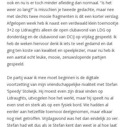
ook en nu is er toch minder afleiding dan normaal. “Is het
weer zo lang?” is misschien je tweede gedachte, maar nee
met slechts twee mooie fragmenten is dit een korter verslag.
Afgelopen week heb ik naast een verdwaald klein toernooitje
3+2 op Lidraughts alleen de open clubavond van LDG op
donderdag en de clubavond van DCIJ op vrijdag gespeeld. Ik
heb de weken hiervoor denk ik iets te veel gedamd en dat
ging ten koste van kwaliteit en speelplezier, maar nu heb ik
een aantal echt leuke, mooie, zenuwslopende partijen
gespeeld.
De partij waar ik mee moet beginnen is de digitale
voortzetting van mijn vriendschappelijke rivaliteit met Stefan
‘Speedy’ Stolwijk. Hij moest even zijn draai vinden op
Lidraughts, uitvogelen hoe het werkt, maar hij speelt nu al
even snel en sterk als op een fysiek bord. We hadden al
eerder aan hetzelfde toernooi deelgenomen, maar elkaar
nog niet getroffen. Vrijdagavond was het dan eindelijk zo ver.
Stefan had wit dus als je Stefan kent dan weet je al hoe laat