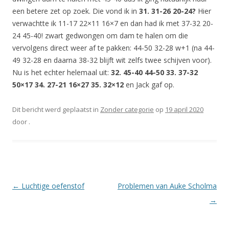
een betere zet op zoek. Die vond ik in
31. 31-26 20-24?
Hier
verwachtte ik 11-17 22×11 16×7 en dan had ik met 37-32 20-
24 45-40! zwart gedwongen om dam te halen om die
vervolgens direct weer af te pakken: 44-50 32-28 w+1 (na 44-
49 32-28 en daarna 38-32 blijft wit zelfs twee schijven voor).
Nu is het echter helemaal uit:
32. 45-40 44-50 33. 37-32
50×17 34. 27-21 16×27 35. 32×12
en Jack gaf op.
Dit bericht werd geplaatst in
Zonder categorie
op
19 april 2020
door
.
Berichtnavigatie
←
Luchtige oefenstof
Problemen van Auke Scholma
→