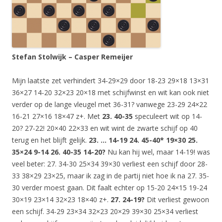
Stefan Stolwijk – Casper Remeijer
Mijn laatste zet verhindert 34-29×29 door 18-23 29×18 13×31
36×27 14-20 32×23 20×18 met schijfwinst en wit kan ook niet
verder op de lange vleugel met 36-31? vanwege 23-29 24×22
16-21 27×16 18×47 z+. Met
23. 40-35
speculeert wit op 14-
20? 27-22! 20×40 22×33 en wit wint de zwarte schijf op 40
terug en het blijft gelijk.
23. … 14-19 24. 45-40* 19×30 25.
35×24 9-14 26. 40-35 14-20?
Nu kan hij wel, maar 14-19! was
veel beter: 27. 34-30 25×34 39×30 verliest een schijf door 28-
33 38×29 23×25, maar ik zag in de partij niet hoe ik na 27. 35-
30 verder moest gaan. Dit faalt echter op 15-20 24×15 19-24
30×19 23×14 32×23 18×40 z+.
27. 24-19?
Dit verliest gewoon
een schijf. 34-29 23×34 32×23 20×29 39×30 25×34 verliest