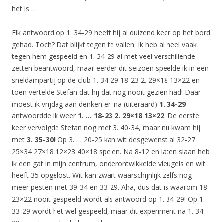
het is …
Elk antwoord op 1. 34-29 heeft hij al duizend keer op het bord
gehad. Toch? Dat blijkt tegen te vallen. Ik heb al heel vaak
tegen hem gespeeld en 1. 34-29 al met veel verschillende
zetten beantwoord, maar eerder dit seizoen speelde ik in een
sneldampartij op de club 1. 34-29 18-23 2. 29×18 13×22 en
toen vertelde Stefan dat hij dat nog nooit gezien had! Daar
moest ik vrijdag aan denken en na (uiteraard)
1. 34-29
antwoordde ik weer
1. … 18-23 2. 29×18 13×22
. De eerste
keer vervolgde Stefan nog met 3. 40-34, maar nu kwam hij
met
3. 35-30!
Op 3. … 20-25 kan wit desgewenst al 32-27
25×34 27×18 12×23 40×18 spelen. Na 8-12 en laten slaan heb
ik een gat in mijn centrum, onderontwikkelde vleugels en wit
heeft 35 opgelost. Wit kan zwart waarschijnlijk zelfs nog
meer pesten met 39-34 en 33-29. Aha, dus dat is waarom 18-
23×22 nooit gespeeld wordt als antwoord op 1. 34-29! Op 1.
33-29 wordt het wel gespeeld, maar dit experiment na 1. 34-