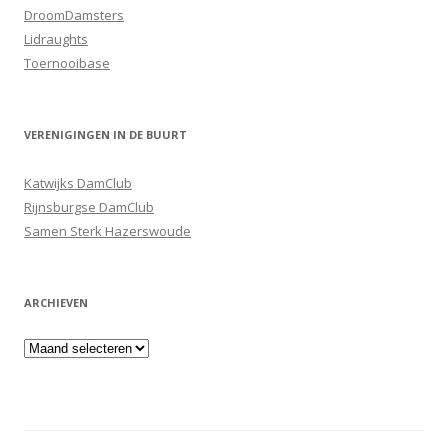
DroomDamsters
Lidraughts
Toernooibase
VERENIGINGEN IN DE BUURT
Katwijks DamClub
Rijnsburgse DamClub
Samen Sterk Hazerswoude
ARCHIEVEN
Archieven