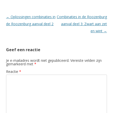
Berichtnavigatie
←
Oplossingen combinaties in
Combinaties in de Roozenburg
de Roozenburg aanval deel 2
aanval deel 3: Zwart aan zet
en wint
→
Geef een reactie
Je e-mailadres wordt niet gepubliceerd.
Vereiste velden zijn
gemarkeerd met
*
Reactie
*