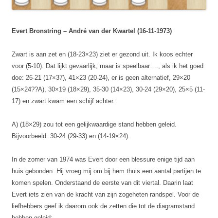
Evert Bronstring – André van der Kwartel (16-11-1973)
Zwart is aan zet en (18-23×23) ziet er gezond uit. Ik koos echter
voor (5-10). Dat lijkt gevaarlijk, maar is speelbaar…., als ik het goed
doe: 26-21 (17×37), 41×23 (20-24), er is geen alternatief, 29×20
(15×24??A), 30×19 (18×29), 35-30 (14×23), 30-24 (29×20), 25×5 (11-
17) en zwart kwam een schijf achter.
A) (18×29) zou tot een gelijkwaardige stand hebben geleid.
Bijvoorbeeld: 30-24 (29-33) en (14-19×24).
In de zomer van 1974 was Evert door een blessure enige tijd aan
huis gebonden. Hij vroeg mij om bij hem thuis een aantal partijen te
komen spelen. Onderstaand de eerste van dit viertal. Daarin laat
Evert iets zien van de kracht van zijn zogeheten randspel. Voor de
liefhebbers geef ik daarom ook de zetten die tot de diagramstand
hebben geleid: