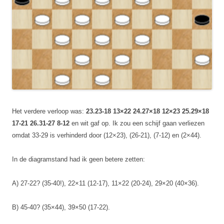
Het verdere verloop was:
23.23-18
13×22 24.27×18 12×23 25.29×18
17-21 26.31-27 8-12
en wit gaf op. Ik zou een schijf gaan verliezen
omdat 33-29 is verhinderd door (12×23), (26-21), (7-12) en (2×44).
In de diagramstand had ik geen betere zetten:
A) 27-22? (35-40!), 22×11 (12-17), 11×22 (20-24), 29×20 (40×36).
B) 45-40? (35×44), 39×50 (17-22).