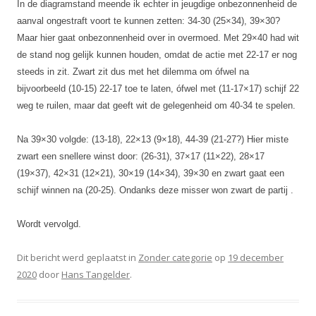
In de diagramstand meende ik echter in jeugdige onbezonnenheid de
aanval ongestraft voort te kunnen zetten: 34-30 (25×34), 39×30?
Maar hier gaat onbezonnenheid over in overmoed. Met 29×40 had wit
de stand nog gelijk kunnen houden, omdat de actie met 22-17 er nog
steeds in zit. Zwart zit dus met het dilemma om ófwel na
bijvoorbeeld (10-15) 22-17 toe te laten, ófwel met (11-17×17) schijf 22
weg te ruilen, maar dat geeft wit de gelegenheid om 40-34 te spelen.
Na 39×30 volgde: (13-18), 22×13 (9×18), 44-39 (21-27?) Hier miste
zwart een snellere winst door: (26-31), 37×17 (11×22), 28×17
(19×37), 42×31 (12×21), 30×19 (14×34), 39×30 en zwart gaat een
schijf winnen na (20-25). Ondanks deze misser won zwart de partij .
Wordt vervolgd.
Dit bericht werd geplaatst in
Zonder categorie
op
19 december
2020
door
Hans Tangelder
.