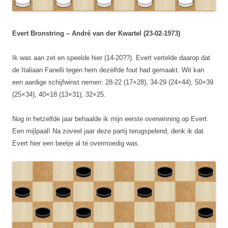
Evert Bronstring – André van der Kwartel (23-02-1973)
Ik was aan zet en speelde hier (14-20??). Evert vertelde daarop dat
de Italiaan Fanelli tegen hem dezelfde fout had gemaakt. Wit kan
een aardige schijfwinst nemen: 28-22 (17×28), 34-29 (24×44), 50×39
(25×34), 40×18 (13×31), 32×25.
Nog in hetzelfde jaar behaalde ik mijn eerste overwinning op Evert.
Een mijlpaal! Na zoveel jaar deze partij terugspelend, denk ik dat
Evert hier een beetje al té overmoedig was.