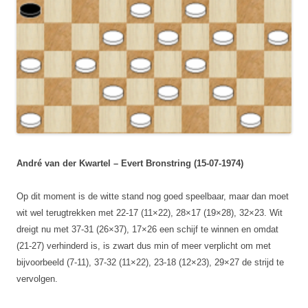
André van der Kwartel – Evert Bronstring (15-07-1974)
Op dit moment is de witte stand nog goed speelbaar, maar dan moet
wit wel terugtrekken met 22-17 (11×22), 28×17 (19×28), 32×23. Wit
dreigt nu met 37-31 (26×37), 17×26 een schijf te winnen en omdat
(21-27) verhinderd is, is zwart dus min of meer verplicht om met
bijvoorbeeld (7-11), 37-32 (11×22), 23-18 (12×23), 29×27 de strijd te
vervolgen.