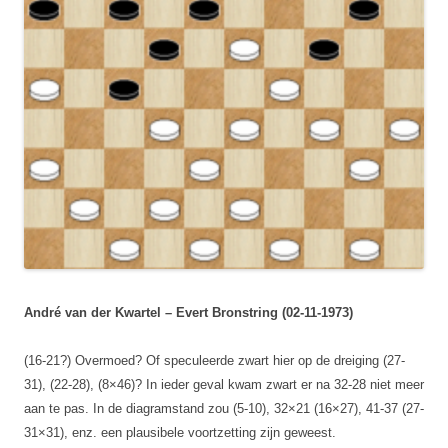
André van der Kwartel – Evert Bronstring (02-11-1973)
(16-21?) Overmoed? Of speculeerde zwart hier op de dreiging (27-
31), (22-28), (8×46)? In ieder geval kwam zwart er na 32-28 niet meer
aan te pas. In de diagramstand zou (5-10), 32×21 (16×27), 41-37 (27-
31×31), enz. een plausibele voortzetting zijn geweest.