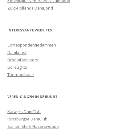
Koninklijke Nederlands DamBond
Zuid-Hollands DamBond
INTERESSANTE WEBSITES
Correspondentiedammen
Damkunst
DroomDamsters
Lidraughts
Toernooibase
VERENIGINGEN IN DE BUURT
Katwijks DamClub
Rijnsburgse DamClub
Samen Sterk Hazerswoude