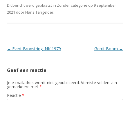
Dit bericht werd geplaatst in
Zonder categorie
op
9 september
2021
door
Hans Tangelder
.
Berichtnavigatie
←
Evert Bronstring: NK 1979
Gerrit Boom
→
Geef een reactie
Je e-mailadres wordt niet gepubliceerd.
Vereiste velden zijn
gemarkeerd met
*
Reactie
*