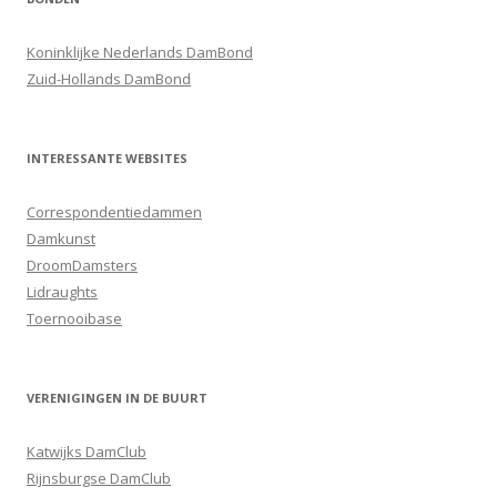
Koninklijke Nederlands DamBond
Zuid-Hollands DamBond
INTERESSANTE WEBSITES
Correspondentiedammen
Damkunst
DroomDamsters
Lidraughts
Toernooibase
VERENIGINGEN IN DE BUURT
Katwijks DamClub
Rijnsburgse DamClub